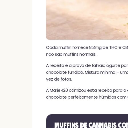
Cada muffin fornece 8,3mg de THC e CBD
não são muffins normais.
A receita é à prova de falhas: iogurte 
chocolate fundido. Mistura mínima – um
vez de fofos.
A Marie420 otimizou esta receita para a
chocolate perfeitamente húmidos com u
Muffins de Cannabis co