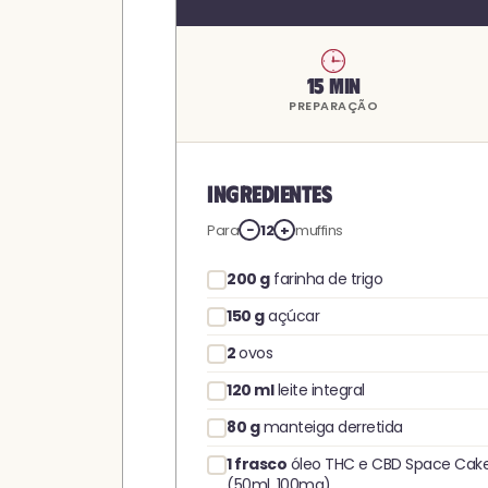
15 min
PREPARAÇÃO
Ingredientes
Para
−
12
+
muffins
200
g
farinha de trigo
150
g
açúcar
2
ovos
120
ml
leite integral
80
g
manteiga derretida
1
frasco
óleo THC e CBD Space Cak
(50ml, 100mg)