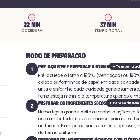
22 min
37 min
COZEDURA
TEMPO TOTAL
Modo de preparação
Pré-aquecer e preparar a forma
Temporizado
1
Pré-aquece o forno a 180°C (ventilação) ou 190°
coloca as forminhas de papel em cada cavidade d
unta e enfarinha cada cavidade generosamente. 
forno esteja mesmo à temperatura quando a mas
Misturar os ingredientes secos
Temporizador
2
Numa tigela grande, deita a farinha, o açúcar, o
com um batedor de varas manual para que o ferm
na farinha. É um passo que se tende a apressar,
de forma uniforme.
e
Preparar os ingredientes líquidos com o óleo 