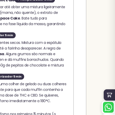
ar até obter uma mistura ligeiramente
 (morna, não quente), o extrato de
 Space Cake
. Bate tudo para
 na fase líquida da massa, garantindo
or 5 min
dientes secos. Mistura com a espátula
é a farinha desaparecer. A regra de
isa
. Alguns grumos são normais e
ten e dá muffins borrachudos. Quando
150g de pepitas de chocolate e mistura
izador 5 min
uma colher de gelado ou duas colheres
ante para que cada muffin contenha a
 dose de THC e CBD. Se quiseres,
 forno imediatamente a 180°C.
forno nos primeiros 15 minutos (o