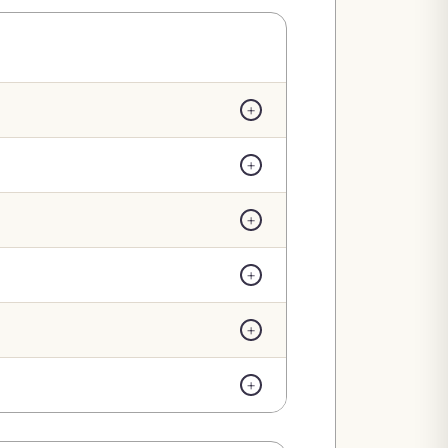
+
+
+
+
+
+