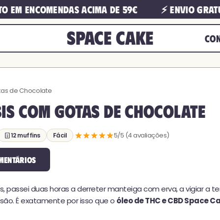
m encomendas acima de 59€
⚡ Envio gratuito
Space Cake
CO
tas de Chocolate
is com Gotas de Chocolate
·
5/5 (4 avaliações)
12 muffins
Fácil
mentários
is, passei duas horas a derreter manteiga com erva, a vigiar a t
lusão. É exatamente por isso que o
óleo de THC e CBD Space C