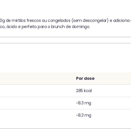
150g de mirtilos frescos ou congelados (sem descongelar) e adicion
esco, ácido e perfeito para o brunch de domingo.
Por dose
285 kcal
~8.3 mg
~8.3 mg