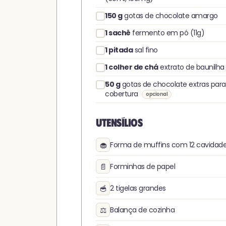
150
g
gotas de chocolate amargo
1
sachê
fermento em pó (11g)
1
pitada
sal fino
1
colher de chá
extrato de baunilha
50
g
gotas de chocolate extras para
cobertura
opcional
Utensílios
🧁
Forma de muffins com 12 cavidad
📄
Forminhas de papel
🥣
2 tigelas grandes
⚖️
Balança de cozinha