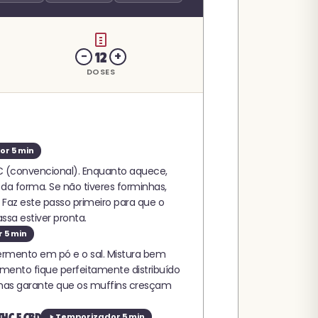
12
−
+
DOSES
r 5 min
C (convencional). Enquanto aquece,
a forma. Se não tiveres forminhas,
Faz este passo primeiro para que o
sa estiver pronta.
 5 min
 fermento em pó e o sal. Mistura bem
ento fique perfeitamente distribuído
 mas garante que os muffins cresçam
THC e CBD
Temporizador 5 min