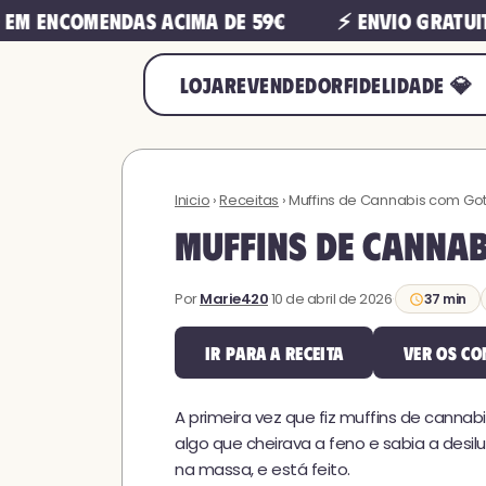
 encomendas acima de 59€
⚡ Envio gratuito e
LOJA
REVENDEDOR
FIDELIDADE 💎
Inicio
›
Receitas
› Muffins de Cannabis com Go
Muffins de Cannab
Por
Marie420
·
10 de abril de 2026
·
37 min
Ir para a receita
Ver os co
A primeira vez que fiz muffins de cannab
algo que cheirava a feno e sabia a desi
na massa, e está feito.