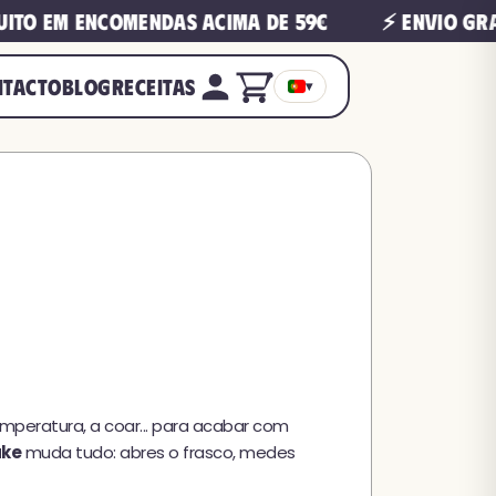
 em encomendas acima de 59€
⚡ Envio gratui
NTACTO
BLOG
RECEITAS
▾
emperatura, a coar... para acabar com
ake
muda tudo: abres o frasco, medes