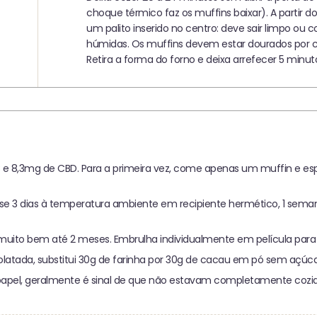
choque térmico faz os muffins baixar). A partir 
um palito inserido no centro: deve sair limpo o
húmidas. Os muffins devem estar dourados por
Retira a forma do forno e deixa arrefecer 5 minu
e 8,3mg de CBD. Para a primeira vez, come apenas um muffin e es
3 dias à temperatura ambiente em recipiente hermético, 1 semana n
ito bem até 2 meses. Embrulha individualmente em película para p
atada, substitui 30g de farinha por 30g de cacau em pó sem açúca
papel, geralmente é sinal de que não estavam completamente cozido