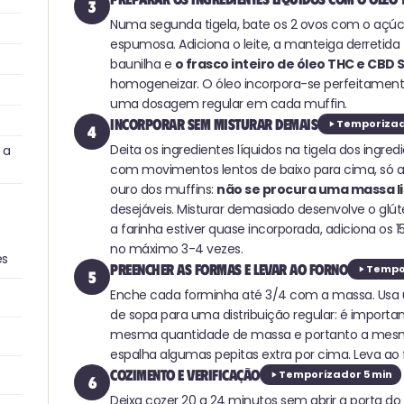
3
Numa segunda tigela, bate os 2 ovos com o açúc
espumosa. Adiciona o leite, a manteiga derretida
baunilha e
o frasco inteiro de óleo THC e CBD
homogeneizar. O óleo incorpora-se perfeitamente
uma dosagem regular em cada muffin.
Incorporar sem misturar demais
Temporizad
4
Deita os ingredientes líquidos na tigela dos ingre
 a
com movimentos lentos de baixo para cima, só at
ouro dos muffins:
não se procura uma massa l
desejáveis. Misturar demasiado desenvolve o glú
a farinha estiver quase incorporada, adiciona os 
no máximo 3-4 vezes.
es
Preencher as formas e levar ao forno
Tempor
5
Enche cada forminha até 3/4 com a massa. Usa 
de sopa para uma distribuição regular: é import
mesma quantidade de massa e portanto a mesma
espalha algumas pepitas extra por cima. Leva ao
Cozimento e verificação
Temporizador 5 min
6
Deixa cozer 20 a 24 minutos sem abrir a porta do 