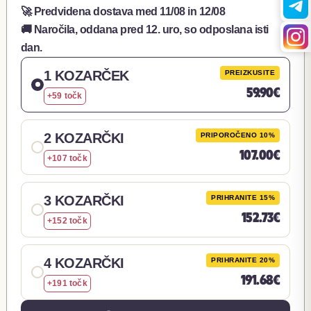
🚀 Predvidena dostava med
11/08
in
12/08
🚚 Naročila, oddana pred 12. uro, so odposlana isti
dan.
1 KOZARČEK
PREIZKUSITE
59.90€
+59 točk
2 KOZARČKI
PRIPOROČENO 10%
107.00€
+107 točk
3 KOZARČKI
PRIHRANITE 15%
152.73€
+152 točk
4 KOZARČKI
PRIHRANITE 20%
191.68€
+191 točk