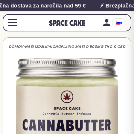
na dostava za naročila nad 59 €
⚡ Brezplačna 
Space Cake
▾
DOMOV
›
NAŠI IZDELKI
›
KONOPLJINO MASLO 500MG THC & CBD