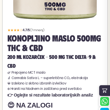
★★★★☆
(7 mnenj)
4.7/5
KONOPLJINO MASLO 500MG
THC & CBD
200 ML KOZARČEK - 500 MG THC Delta-9 &
CBD
🌿 Prepojeno MCT maslo
🔬 Cannabis Sativa L. – superkritična CO₂ ekstrakcija
💎 Izdelano iz skrbno izbranih izvlečkov
❄️ Hraniti na hladnem in zaščiteno pred svetlobo
👉 Oglejte si rezultate laboratorijskih analiz
😍 NA ZALOGI