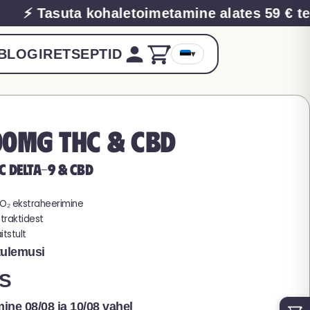
⚡ Tasuta kohaletoimetamine alates 59 € tel
BLOGI
RETSEPTID
▾
00MG THC & CBD
C Delta-9 & CBD
e CO₂ ekstraheerimine
straktidest
itstult
tulemusi
S
amine
08/08
ja
10/08
vahel