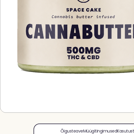
Õigusteave
Müügitingimused
Kasutus