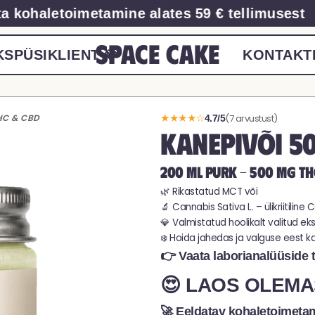
 kohaletoimetamine alates 59 € tellimusest
Space Cake
KS
PÜSIKLIENT 💎
KONTAKT
★★★★☆
(7 arvustust)
HC & CBD
4.7/5
KANEPIVÕI 5
200 ML PURK - 500 MG TH
🌿 Rikastatud MCT või
🔬 Cannabis Sativa L. – ülikriitilin
💎 Valmistatud hoolikalt valitud ek
❄️ Hoida jahedas ja valguse eest ka
👉 Vaata laborianalüüside 
😍 LAOS OLEMA
🚀 Eeldatav kohaletoimet