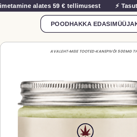
metamine alates 59 € tellimusest
⚡ Tasuta
POOD
HAKKA EDASIMÜÜJA
AVALEHT
›
MEIE TOOTED
›
KANEPIVÕI 500MG T