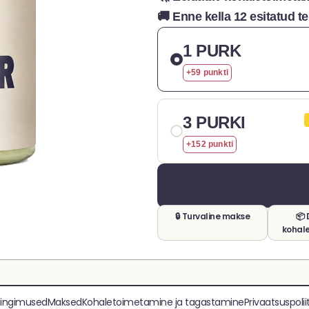
🚚 Enne kella 12 esitatud 
1 PURK
+59 punkti
3 PURKI
+152 punkti
🔒 Turvaline makse
📦 
kohal
tingimused
Maksed
Kohaletoimetamine ja tagastamine
Privaatsuspolii