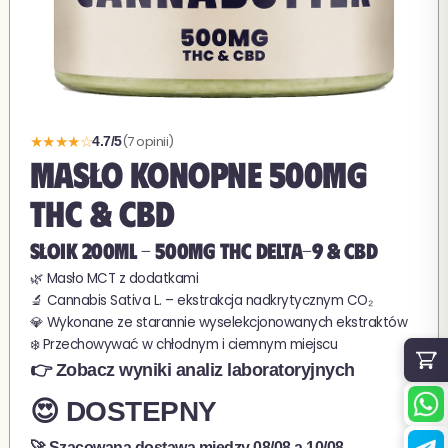
★★★★☆
(7 opinii)
4.7/5
MASŁO KONOPNE 500MG
THC & CBD
SŁOIK 200ML - 500MG THC Delta-9 & CBD
🌿 Masło MCT z dodatkami
🔬 Cannabis Sativa L. – ekstrakcja nadkrytycznym CO₂
💎 Wykonane ze starannie wyselekcjonowanych ekstraktów
❄️ Przechowywać w chłodnym i ciemnym miejscu
👉 Zobacz wyniki analiz laboratoryjnych
😍 DOSTEPNY
🚀 Szacowana dostawa miedzy
08/08
a
10/08