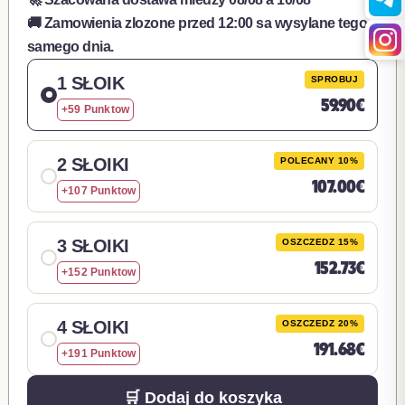
🚚 Zamowienia zlozone przed 12:00 sa wysylane tego
samego dnia.
1 SŁOIK
SPROBUJ
59.90€
+59 Punktow
2 SŁOIKI
POLECANY 10%
107.00€
+107 Punktow
3 SŁOIKI
OSZCZEDZ 15%
152.73€
+152 Punktow
4 SŁOIKI
OSZCZEDZ 20%
191.68€
+191 Punktow
🛒 Dodaj do koszyka