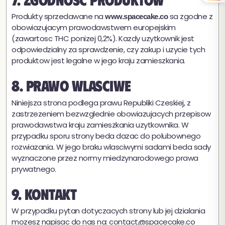
★
★★★★
Produkty sprzedawane na
sa zgodne z
4,8 / 5 (54 opinie)
www.spacecake.co
obowiazujacym prawodawstwem europejskim
(zawartosc THC ponizej 0,2%). Kazdy uzytkownik jest
odpowiedzialny za sprawdzenie, czy zakup i uzycie tych
produktow jest legalne w jego kraju zamieszkania.
8. Prawo wlasciwe
Niniejsza strona podlega prawu Republiki Czeskiej, z
zastrzezeniem bezwzglednie obowiazujacych przepisow
prawodawstwa kraju zamieszkania uzytkownika. W
przypadku sporu strony beda dazac do polubownego
rozwiazania. W jego braku wlasciwymi sadami beda sady
wyznaczone przez normy miedzynarodowego prawa
prywatnego.
9. Kontakt
W przypadku pytan dotyczacych strony lub jej dzialania
mozesz napisac do nas na:
contact@spacecake.co