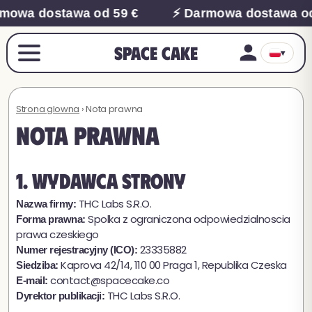
mowa dostawa od 59 €
⚡ Darmowa dostawa od
Space Cake
▾
Strona glowna
› Nota prawna
Nota prawna
1. Wydawca strony
THC Labs S.R.O.
Nazwa firmy:
Spolka z ograniczona odpowiedzialnoscia
Forma prawna:
prawa czeskiego
23335882
Numer rejestracyjny (ICO):
Kaprova 42/14, 110 00 Praga 1, Republika Czeska
Siedziba:
contact@spacecake.co
E-mail:
THC Labs S.R.O.
Dyrektor publikacji: