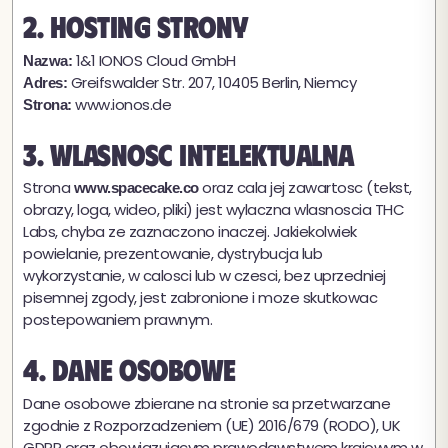
2. Hosting strony
1&1 IONOS Cloud GmbH
Nazwa:
Greifswalder Str. 207, 10405 Berlin, Niemcy
Adres:
www.ionos.de
Strona:
3. Wlasnosc intelektualna
Strona
oraz cala jej zawartosc (tekst,
www.spacecake.co
obrazy, loga, wideo, pliki) jest wylaczna wlasnoscia THC
Labs, chyba ze zaznaczono inaczej. Jakiekolwiek
powielanie, prezentowanie, dystrybucja lub
wykorzystanie, w calosci lub w czesci, bez uprzedniej
pisemnej zgody, jest zabronione i moze skutkowac
postepowaniem prawnym.
4. Dane osobowe
Dane osobowe zbierane na stronie sa przetwarzane
zgodnie z Rozporzadzeniem (UE) 2016/679 (RODO), UK
GDPR oraz obowiazujacym prawodawstwem krajowym w