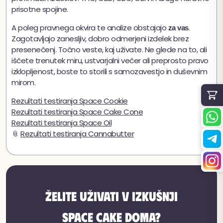
prisotne spojine.
A poleg pravnega okvira te analize obstajajo
.
za vas
Zagotavljajo zanesljiv, dobro odmerjeni izdelek brez
presenečenj. Točno veste, kaj uživate. Ne glede na to, ali
iščete trenutek miru, ustvarjalni večer ali preprosto pravo
izklopljenost, boste to storili s samozavestjo in duševnim
mirom.
Rezultati testiranja Space Cookie
Rezultati testiranja Space Cake Cone
Rezultati testiranja Space Oil
📎
Rezultati testiranja Cannabutter
★
★★★★
4,8 / 5 (54 mnenj)
Želite uživati v izkušnji
Space Cake doma?