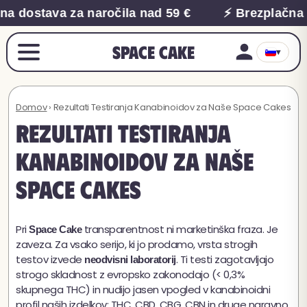
na dostava za naročila nad 59 €
⚡ Brezplačna 
Space Cake
▾
Domov
› Rezultati Testiranja Kanabinoidov za Naše Space Cakes
Rezultati Testiranja
Kanabinoidov za Naše
Space Cakes
Pri
transparentnost ni marketinška fraza. Je
Space Cake
zaveza. Za vsako serijo, ki jo prodamo, vrsta strogih
testov izvede
. Ti testi zagotavljajo
neodvisni laboratorij
strogo skladnost z evropsko zakonodajo (< 0,3%
skupnega THC) in nudijo jasen vpogled v kanabinoidni
profil naših izdelkov: THC, CBD, CBG, CBN in druge naravno