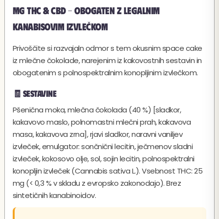
mg THC & CBD – Obogaten z legalnim
kanabisovim izvlečkom
Privoščite si razvajaln odmor s tem okusnim space cake
iz mlečne čokolade, narejenim iz kakovostnih sestavin in
obogatenim s polnospektralnim konopljinim izvlečkom.
🧾 Sestavine
Pšenična moka, mlečna čokolada (40 %) [sladkor,
kakavovo maslo, polnomastni mlečni prah, kakavova
masa, kakavova zrna], rjavi sladkor, naravni vaniljev
izvleček, emulgator: sončnični lecitin, ječmenov sladni
izvleček, kokosovo olje, sol, sojin lecitin, polnospektralni
konopljin izvleček (Cannabis sativa L.). Vsebnost THC: 25
mg (< 0,3 % v skladu z evropsko zakonodajo). Brez
sintetičnih kanabinoidov.