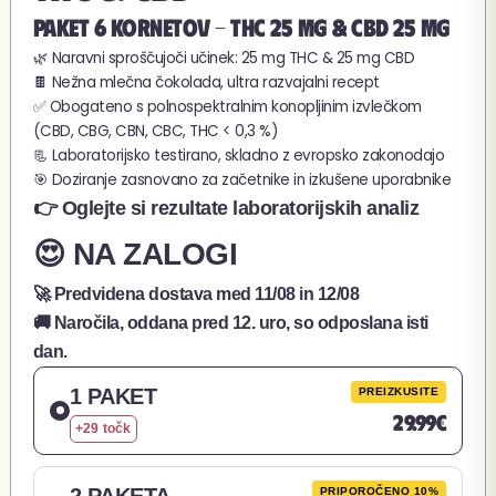
PAKET 6 KORNETOV - THC 25 MG & CBD 25 MG
🌿 Naravni sproščujoči učinek: 25 mg THC & 25 mg CBD
🍫 Nežna mlečna čokolada, ultra razvajalni recept
✅ Obogateno s polnospektralnim konopljinim izvlečkom
(CBD, CBG, CBN, CBC, THC < 0,3 %)
📃 Laboratorijsko testirano, skladno z evropsko zakonodajo
🎯 Doziranje zasnovano za začetnike in izkušene uporabnike
👉 Oglejte si rezultate laboratorijskih analiz
😍 NA ZALOGI
🚀 Predvidena dostava med
11/08
in
12/08
🚚 Naročila, oddana pred 12. uro, so odposlana isti
dan.
1 PAKET
PREIZKUSITE
29.99€
+29 točk
2 PAKETA
PRIPOROČENO 10%