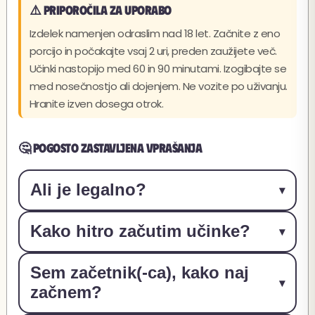
⚠️ Priporočila za uporabo
Izdelek namenjen odraslim nad 18 let. Začnite z eno
porcijo in počakajte vsaj 2 uri, preden zaužijete več.
Učinki nastopijo med 60 in 90 minutami. Izogibajte se
med nosečnostjo ali dojenjem. Ne vozite po uživanju.
Hranite izven dosega otrok.
🤔 Pogosto zastavljena vprašanja
Ali je legalno?
▾
Da, naši Space Cake so 100 % legalni v Evropski uniji.
Kako hitro začutim učinke?
▾
Izdelani iz certificirane industrijske konoplje, z
vsebnostjo THC pod 0,3 %, je vsaka serija testirana v
Učinki se običajno pojavijo med 45 in 90 minutami po
neodvisnem laboratoriju. Rezultati so na voljo na naši
Sem začetnik(-ca), kako naj
zaužitju, včasih do 2 uri, odvisno od vašega
spletni strani.
▾
začnem?
metabolizma. V nasprotju s kajenjem se jedljivi
kanabinoidi presnavljajo v jetrih: nastop je počasnejši, a