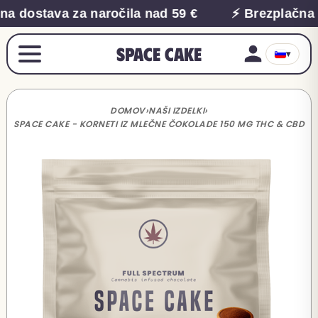
a dostava za naročila nad 59 €
⚡ Brezplačna d
Space Cake
▾
DOMOV
›
NAŠI IZDELKI
›
SPACE CAKE - KORNETI IZ MLEČNE ČOKOLADE 150 MG THC & CBD