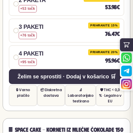
53.98€
+53 točk
3 PAKETI
PRIHRANITE 15%
76.47€
+76 točk
4 PAKETI
PRIHRANITE 20%
95.96€
+95 točk
Želim se sprostiti · Dodaj v košarico 🛒
🔒 Varno
📦 Diskretna
🔬
🛡️ THC < 0,3
plačilo
dostava
Laboratorijsko
% · Legalno v
testirano
EU
🍫 Space Cake - Korneti iz mlečne čokolade 150