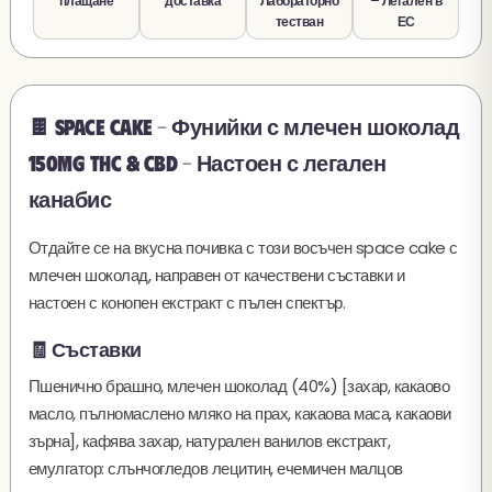
плащане
доставка
Лабораторно
– Легален в
тестван
ЕС
🍫 Space Cake - Фунийки с млечен шоколад
150mg THC & CBD – Настоен с легален
канабис
Отдайте се на вкусна почивка с този восъчен space cake с
млечен шоколад, направен от качествени съставки и
настоен с конопен екстракт с пълен спектър.
🧾 Съставки
Пшенично брашно, млечен шоколад (40%) [захар, какаово
масло, пълномаслено мляко на прах, какаова маса, какаови
зърна], кафява захар, натурален ванилов екстракт,
емулгатор: слънчогледов лецитин, ечемичен малцов