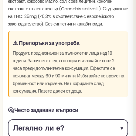
екстракт, кокосово масло, сол, соев лецитин, конопен
екстракт с пълен спектър (Cannabis sativa L.). Съдържание
на THC: 25mg (<0,3% в съответствие с европейското
законодателство). Без синтетични канабиноиди.
⚠️ Препоръки за употреба
Продукт, предназначен за пълнолетни лица над 18
години. Започнете с една порция и изчакайте поне 2
часа преди допълнителна консумация. Ефектите се
появяват между 60 и 90 минути. Избягвайте по време на
бременност или кърмене. Не шофирайте след
консумация. Пазете далеч от деца.
🤔 Често задавани въпроси
Легално ли е?
▾