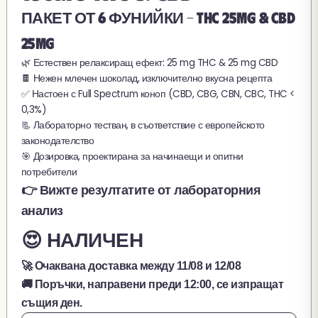
ПАКЕТ ОТ 6 ФУНИЙКИ - THC 25MG & CBD
25MG
🌿 Естествен релаксиращ ефект: 25 mg THC & 25 mg CBD
🍫 Нежен млечен шоколад, изключително вкусна рецепта
✅ Настоен с Full Spectrum коноп (CBD, CBG, CBN, CBC, THC <
0,3%)
📃 Лабораторно тестван, в съответствие с европейското
законодателство
🎯 Дозировка, проектирана за начинаещи и опитни
потребители
👉 Вижте резултатите от лабораторния
анализ
😍 НАЛИЧЕН
🚀 Очаквана доставка между
11/08
и
12/08
🚚 Поръчки, направени преди 12:00, се изпращат
същия ден.