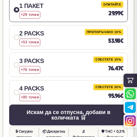
1 ПАКЕТ
ОПИТАЙТЕ
29.99€
+29 точки
2 PACKS
ПРЕПОРЪЧАНО 10%
53.98€
+53 точки
3 PACKS
СПЕСТЕТЕ 15%
76.47€
+76 точки
4 PACKS
СПЕСТЕТЕ 20%
95.96€
+95 точки
Искам да се отпусна, добави в
количката 🛒
🔒 Сигурно
📦 Дискретна
🔬
🛡️ THC < 0,3%