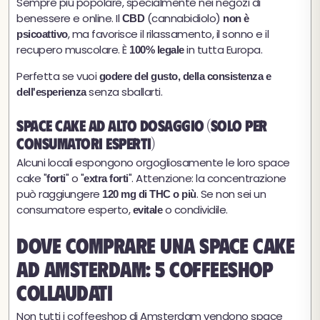
Sempre più popolare, specialmente nei negozi di
benessere e online. Il
(cannabidiolo)
CBD
non è
, ma favorisce il rilassamento, il sonno e il
psicoattivo
recupero muscolare. È
in tutta Europa.
100% legale
Perfetta se vuoi
godere del gusto, della consistenza e
senza sballarti.
dell'esperienza
Space cake ad alto dosaggio (solo per
consumatori esperti)
Alcuni locali espongono orgogliosamente le loro space
cake "
" o "
". Attenzione: la concentrazione
forti
extra forti
può raggiungere
. Se non sei un
120 mg di THC o più
consumatore esperto,
o condividile.
evitale
Dove comprare una space cake
ad Amsterdam: 5 coffeeshop
collaudati
Non tutti i coffeeshop di Amsterdam vendono space