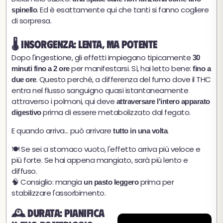
. Ed è esattamente qui che tanti si fanno cogliere
spinello
di sorpresa.
🌡️ Insorgenza: lenta, ma potente
Dopo l'ingestione, gli effetti impiegano tipicamente
30
per manifestarsi. Sì, hai letto bene:
minuti fino a 2 ore
fino a
. Questo perché, a differenza del fumo dove il THC
due ore
entra nel flusso sanguigno quasi istantaneamente
attraverso i polmoni, qui deve
attraversare l'intero apparato
prima di essere metabolizzato dal fegato.
digestivo
E quando arriva... può arrivare
.
tutto in una volta
🍽️ Se sei a stomaco vuoto, l'effetto arriva più veloce e
più forte. Se hai appena mangiato, sarà più lento e
diffuso.
🧠 Consiglio: mangia
prima per
un pasto leggero
stabilizzare l'assorbimento.
🕰️ Durata: pianifica