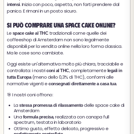
. Inizia con poco, aspetta, non farti prendere dal
intensi
panico. E rimani in un posto sicuro.
Si può comprare una space cake online?
Le
tradizionali come quelle dei
space cake al THC
coffeeshop di Amsterdam non sono legalmente
disponibili per la vendita online nella loro forma classica.
Ma le cose sono cambiate.
Oggi esiste un'alternativa molto più chiara, tracciabile e
controllata: i nostri
, completamente
coni al THC
legali in
(meno dello 0,3% di THC), conformi alle
tutta Europa
normative vigenti e
.
consegnati direttamente a casa tua
🎯 I nostri coni offrono:
La
delle space cake di
stessa promessa di rilassamento
Amsterdam
Una
, realizzata con canapa full
formula precisa
spectrum, testata in laboratorio
Ottimo gusto, effetto delicato, progressivo e
perfettamente controllato