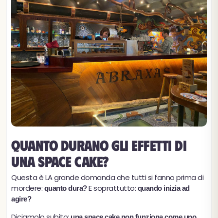
Quanto durano gli effetti di
una space cake?
Questa è LA grande domanda che tutti si fanno prima di
mordere:
E soprattutto:
quanto dura?
quando inizia ad
agire?
Diciamolo subito:
una space cake non funziona come uno