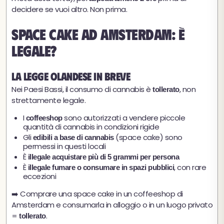
decidere se vuoi altro. Non prima.
Space cake ad Amsterdam: è
legale?
La legge olandese in breve
Nei Paesi Bassi, il consumo di cannabis è
, non
tollerato
strettamente legale.
I
sono autorizzati a vendere piccole
coffeeshop
quantità di cannabis in condizioni rigide
Gli
(space cake) sono
edibili a base di cannabis
permessi in questi locali
È
illegale acquistare più di 5 grammi per persona
È
, con rare
illegale fumare o consumare in spazi pubblici
eccezioni
➡️ Comprare una space cake in un coffeeshop di
Amsterdam e consumarla in alloggio o in un luogo privato
=
.
tollerato