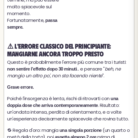
molto spiacevole sul
momento.
Fortunatamente,
passa
sempre.
⚠️ L'errore classico del principiante:
mangiarne ancora troppo presto
Questo è probabilmente l'errore più comune tra i turisti:
... e pensare "
beh, ne
non sentire l'effetto dopo 30 minuti
mangio un altro po', non sta facendo niente
".
Grave errore.
Poiché l'insorgenza è lenta, rischi di ritrovarti con
una
. Risultato:
doppia dose che arriva contemporaneamente
un'ondata intensa, perdita di orientamento, e a volte
un'esperienza decisamente spiacevole che rovina tutto.
🔁 Regola d'oro: mangia
(un quarto o
una singola porzione
metà della torta), poi
prima di
aspetta almeno 2 ore