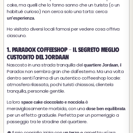
cake, ma quelli che lo fanno sanno che un turista (o un
habitué curioso) non cerca solo una torta: cerca
.
un'esperienza
Ho visitato diversi locali famosi per vedere cosa offriva
ciascuno.
1. Paradox Coffeeshop - Il segreto meglio
custodito del Jordaan
Nascosto in una strada tranquilla del
, il
quartiere Jordaan
Paradox non sembra gran che dall'esterno. Ma una volta
dentro senti l'anima di un autentico coffeeshop locale:
atmosfera rilassata, pochi turisti chiassosi, clientela
tranquilla, personale gentile.
La loro
è
space cake cioccolato e nocciola
meravigliosamente morbida, con una
dose ben equilibrata
per un effetto graduale. Perfetta per un pomeriggio a
passeggio tra le stradine del quartiere.
🧁 Il mio consiglio: inizia con
e aspetta un'ora.
un terzo