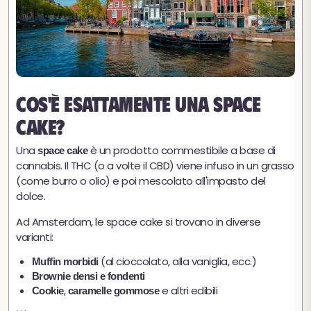
Cos'è esattamente una space
cake?
Una
è un prodotto commestibile a base di
space cake
cannabis. Il THC (o a volte il CBD) viene infuso in un grasso
(come burro o olio) e poi mescolato all'impasto del
dolce.
Ad Amsterdam, le space cake si trovano in diverse
varianti:
(al cioccolato, alla vaniglia, ecc.)
Muffin morbidi
Brownie densi e fondenti
,
e altri edibili
Cookie
caramelle gommose