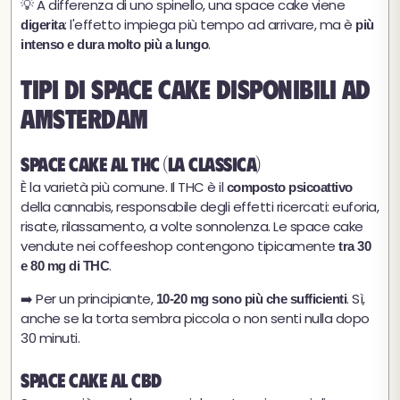
💡 A differenza di uno spinello, una space cake viene
: l'effetto impiega più tempo ad arrivare, ma è
digerita
più
.
intenso e dura molto più a lungo
Tipi di space cake disponibili ad
Amsterdam
Space cake al THC (la classica)
È la varietà più comune. Il THC è il
composto psicoattivo
della cannabis, responsabile degli effetti ricercati: euforia,
risate, rilassamento, a volte sonnolenza. Le space cake
vendute nei coffeeshop contengono tipicamente
tra 30
.
e 80 mg di THC
➡️ Per un principiante,
. Sì,
10-20 mg sono più che sufficienti
anche se la torta sembra piccola o non senti nulla dopo
30 minuti.
Space cake al CBD