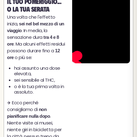
il tuo pomeriggio...
o la tua serata
Una volta che l'effetto
inizia,
sei nel bel mezzo di un
. In media, la
viaggio
sensazione dura
tra 4 e 8
. Ma alcuni effetti residui
ore
possono durare fino a
12
o più se:
ore
hai assunto una dose
elevata,
sei sensibile al THC,
o è la tua prima volta in
assoluto.
✈️ Ecco perché
consigliamo di
non
.
pianificare nulla dopo
Niente visite ai musei,
niente giri in bicicletta per
la città, nessun treno da