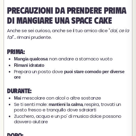
Precauzioni da prendere prima
di mangiare una space cake
Anche se sei curioso, anche se il tuo amico dice "
dai, ce la
fai
"... rimani prudente.
Prima:
: non andare a stomaco vuoto
Mangia qualcosa
Rimani idratato
Prepara un posto dove
puoi stare comodo per diverse
ore
Durante:
mescolare con alcol o altre sostanze
Mai
Se ti senti male:
, respira, trovati un
mantieni la calma
posto fresco e tranquillo dove sdraiarti
Zucchero, acqua e un po' di musica dolce possono
davvero aiutare
Dopo: