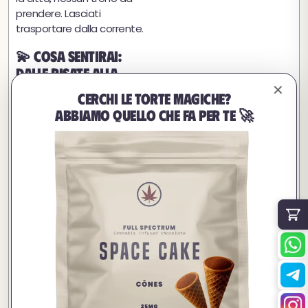
prendere. Lasciati
trasportare dalla corrente.
💫 Cosa sentirai:
dalle risate alla
disconnessione
✕
Cerchi le torte magiche?
totale
Abbiamo quello che fa per te 🚀
Quello che succede dopo
dipende molto dal
, dal tuo
dosaggio
stato
e dall'
mentale
ambiente
.
circostante
Ecco cosa potresti sentire
(positivamente):
, risate
Euforia
incontrollabili
Percezione amplificata di
suoni, colori, sapori
Una
profonda