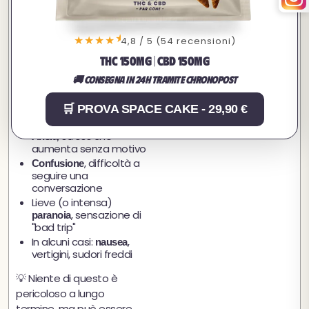
sensazione di
, a volte
rilassamento
fino alla sonnolenza
★
★★★★
4,8 / 5 (54 recensioni)
(1
Distorsione del tempo
THC 150MG | CBD 150MG
minuto può sembrare
10...)
🚚 Consegna in 24h tramite Chronopost
Ma se hai mangiato
,
troppo
🛒 PROVA SPACE CAKE - 29,90 €
o troppo in fretta:
, stress che
Ansia
aumenta senza motivo
, difficoltà a
Confusione
seguire una
conversazione
Lieve (o intensa)
, sensazione di
paranoia
"bad trip"
In alcuni casi:
,
nausea
vertigini, sudori freddi
💡 Niente di questo è
pericoloso a lungo
termine, ma può essere