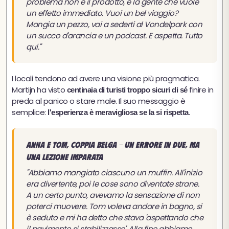
problema non è il prodotto, è la gente che vuole
un effetto immediato. Vuoi un bel viaggio?
Mangia un pezzo, vai a sederti al Vondelpark con
un succo d'arancia e un podcast. E aspetta. Tutto
qui."
I locali tendono ad avere una visione più pragmatica.
Martijn ha visto
finire in
centinaia di turisti troppo sicuri di sé
preda al panico o stare male. Il suo messaggio è
semplice:
.
l'esperienza è meravigliosa se la si rispetta
Anna e Tom, coppia belga - Un errore in due, ma
una lezione imparata
"Abbiamo mangiato ciascuno un muffin. All'inizio
era divertente, poi le cose sono diventate strane.
A un certo punto, avevamo la sensazione di non
poterci muovere. Tom voleva andare in bagno, si
è seduto e mi ha detto che stava 'aspettando che
il pavimento si stabilizzasse'. Alla fine abbiamo