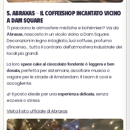
5. Abraxas - Il coffeeshop incantato vicino
a Dam Square
Ti piacciono le atmosfere mistiche e bohémien? Vai da
, nascosto in un vicolo vicino a Dam Square.
Abraxas
Decorazioni in legno intagliato, luci soffuse, profumo
d'incenso... tutto il contrario dell'atmosfera industriale dei
locali più grandi.
La loro
è
space cake al cioccolato fondente
leggera e ben
, perfetta per sistemarsi, ascoltare musica o
dosata
vagare per le strade di Amsterdam. Il team è cool e
accogliente.
🌿 Il posto ideale per una
, senza
esperienza delicata
eccessi o stress.
Visita il sito ufficiale di Abraxas