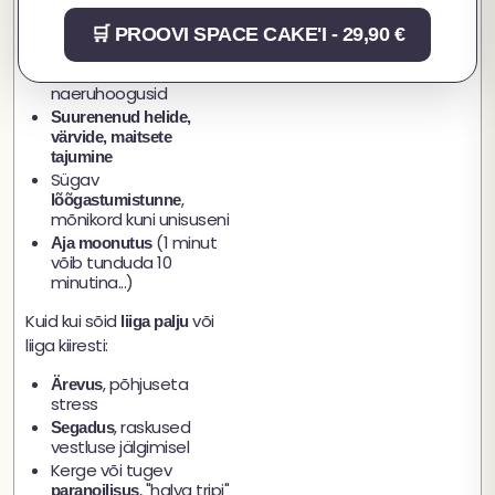
Mida võiksid tunda
🛒 PROOVI SPACE CAKE'I - 29,90 €
(positiivselt):
, kontrollimatuid
Eufooria
naeruhoogusid
Suurenenud helide,
värvide, maitsete
tajumine
Sügav
,
lõõgastumistunne
mõnikord kuni unisuseni
(1 minut
Aja moonutus
võib tunduda 10
minutina...)
Kuid kui sõid
või
liiga palju
liiga kiiresti:
, põhjuseta
Ärevus
stress
, raskused
Segadus
vestluse jälgimisel
Kerge või tugev
, "halva tripi"
paranoilisus