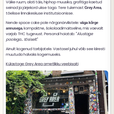
Väike ruum, alati täis, hiphop muusika, grafitiga kaetud
seinad ja järjekord ukse taga. Tere tulemast
,
Grey Area
tõelisse linnakeskuse institutsioonisse.
Nende space cake pole nõrganärvilistele:
väga kõrge
, kompaktne, šokolaadimaitseline, mis vaevalt
annusega
varjab THC tugevust. Personal hoiatab: "
Alustage
poolega... tõsiselt.
"
Ainult kogenud tarbijatele. Vastasel juhul võib see kiiresti
muutuda halvaks kogemuseks.
Külastage Grey Area ametlikku veebisaiti