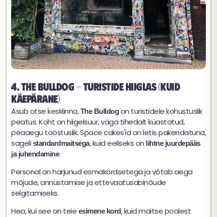
4. The Bulldog - turistide hiiglas (kuid
käepärane)
Asub otse kesklinna,
on turistidele kohustuslik
The Bulldog
peatus. Koht on hiigelsuur, väga tihedalt küastatud,
peaaegu tööstuslik. Space cakes'id on letis pakendatuna,
sageli
, kuid eeliseks on
standardmaitsega
lihtne juurdepääs
.
ja juhendamine
Personal on harjunud esmakordsetega ja võtab aega
mõjude, annustamise ja ettevaatusabinõude
selgitamiseks.
Hea, kui see on teie
, kuid maitse poolest
esimene kord