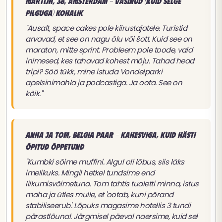
Martijn, 38, Amsterdam - Väsinud (kuid selge
pilguga) kohalik
"Ausalt, space cakes pole kiirustajatele. Turistid
arvavad, et see on nagu õlu või šott. Kuid see on
maraton, mitte sprint. Probleem pole toode, vaid
inimesed, kes tahavad kohest mõju. Tahad head
tripi? Söö tükk, mine istuda Vondelparki
apelsinimahla ja podcastiga. Ja oota. See on
kõik."
Anna ja Tom, belgia paar - Kahesviga, kuid hästi
õpitud õppetund
"Kumbki sõime muffini. Algul oli lõbus, siis läks
imelikuks. Mingil hetkel tundsime end
liikumisvõimetuna. Tom tahtis tualetti minna, istus
maha ja ütles mulle, et 'ootab, kuni põrand
stabiliseerub'. Lõpuks magasime hotellis 3 tundi
pärastlõunal. Järgmisel päeval naersime, kuid sel