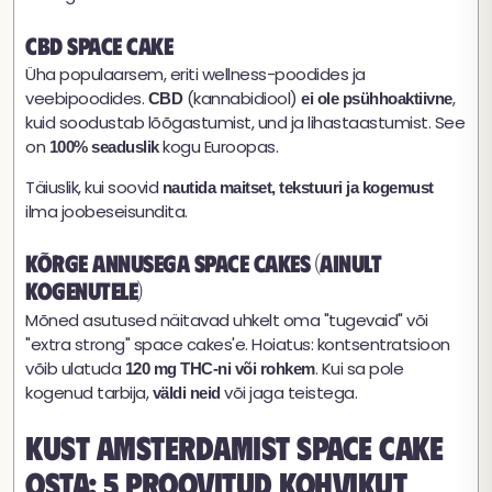
CBD space cake
Üha populaarsem, eriti wellness-poodides ja
veebipoodides.
(kannabidiool)
,
CBD
ei ole psühhoaktiivne
kuid soodustab lõõgastumist, und ja lihastaastumist. See
on
kogu Euroopas.
100% seaduslik
Täiuslik, kui soovid
nautida maitset, tekstuuri ja kogemust
ilma joobeseisundita.
Kõrge annusega space cakes (ainult
kogenutele)
Mõned asutused näitavad uhkelt oma "tugevaid" või
"extra strong" space cakes'e. Hoiatus: kontsentratsioon
võib ulatuda
. Kui sa pole
120 mg THC-ni või rohkem
kogenud tarbija,
või jaga teistega.
väldi neid
Kust Amsterdamist space cake
osta: 5 proovitud kohvikut