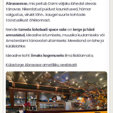
, mis peitub Dami väljaku lähedal olevas
Abraxasesse
tänavas. Nikerdatud puidust kaunistused, hämar
valgustus, viirukit lõhn... kaugel suurte kohtade
tööstuslikust õhkkonnast.
Nende
on
tumeda šokolaadi space cake
kerge ja hästi
, ideaalne istumiseks, muusika kuulamiseks või
annustatud
Amsterdami tänavatel uitamiseks. Meeskond on lahe ja
külalislahke.
Ideaalne koht
ilma liialdamata.
õrnaks kogemuseks
Külastage Abraxase ametlikku veebisaiti