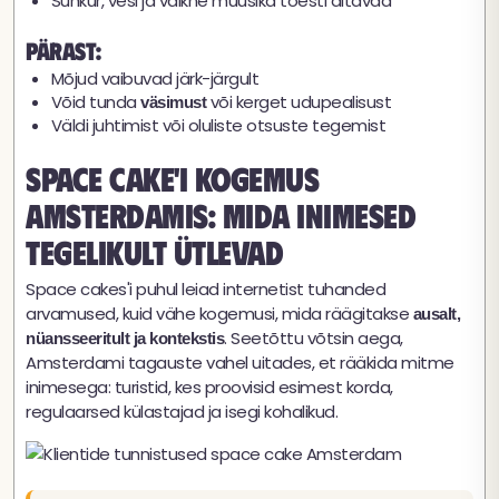
Suhkur, vesi ja vaikne muusika tõesti aitavad
Pärast:
Mõjud vaibuvad järk-järgult
Võid tunda
või kerget udupealisust
väsimust
Väldi juhtimist või oluliste otsuste tegemist
Space cake'i kogemus
Amsterdamis: mida inimesed
tegelikult ütlevad
Space cakes'i puhul leiad internetist tuhanded
arvamused, kuid vähe kogemusi, mida räägitakse
ausalt,
. Seetõttu võtsin aega,
nüansseeritult ja kontekstis
Amsterdami tagauste vahel uitades, et rääkida mitme
inimesega: turistid, kes proovisid esimest korda,
regulaarsed külastajad ja isegi kohalikud.