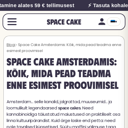
e alates 59 € tellimusest
⚡ Tasuta kohaletoim
Space Cake
▾
Blogi
› Space Cake Amsterdamis: Kõik, mida pead teadma enne
esimest proovimisel
Space Cake Amsterdamis:
Kõik, mida pead teadma
enne esimest proovimisel
Amsterdam... selle kanalid, jalgrattad, muuseumid... ja
loomulikult legendaarsed
. Need
space cakes
kannabinoidiga täiustatud maiustused on praktiliselt osa
linna kultuuripärandist. Kuid ärge laske end petta: need
pole tavalised küpsetised. Süütu maffini välimuse taga