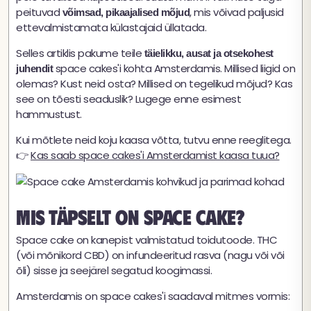
peituvad
, mis võivad paljusid
võimsad, pikaajalised mõjud
ettevalmistamata külastajaid üllatada.
Selles artiklis pakume teile
täielikku, ausat ja otsekohest
space cakes'i kohta Amsterdamis. Millised liigid on
juhendit
olemas? Kust neid osta? Millised on tegelikud mõjud? Kas
see on tõesti seaduslik? Lugege enne esimest
hammustust.
Kui mõtlete neid koju kaasa võtta, tutvu enne reeglitega.
👉
Kas saab space cakes'i Amsterdamist kaasa tuua?
Mis täpselt on space cake?
Space cake on kanepist valmistatud toidutoode. THC
(või mõnikord CBD) on infundeeritud rasva (nagu või või
õli) sisse ja seejärel segatud koogimassi.
Amsterdamis on space cakes'i saadaval mitmes vormis: