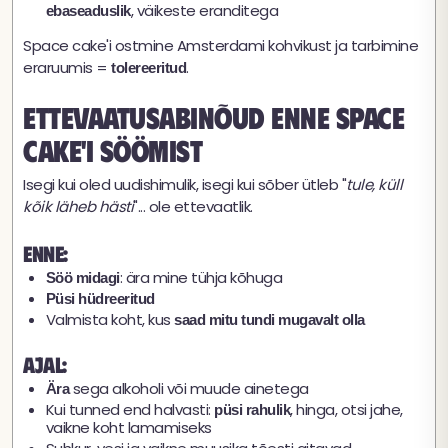
, väikeste eranditega
ebaseaduslik
Space cake'i ostmine Amsterdami kohvikust ja tarbimine
eraruumis =
.
tolereeritud
Ettevaatusabinõud enne space
cake'i söömist
Isegi kui oled uudishimulik, isegi kui sõber ütleb "
tule, küll
kõik läheb hästi
"... ole ettevaatlik.
Enne:
: ära mine tühja kõhuga
Söö midagi
Püsi hüdreeritud
Valmista koht, kus
saad mitu tundi mugavalt olla
Ajal:
sega alkoholi või muude ainetega
Ära
Kui tunned end halvasti:
, hinga, otsi jahe,
püsi rahulik
vaikne koht lamamiseks