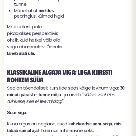
tunne
Mõnel juhul:
,
iiveldus
pearinglus, külmad higid
Miski sellest pole
pikaajalises perspektiivis
ohtlik, kuid hetkel võib olla
väga ebameeldiv. Õnneks
läheb alati üle.
Klassikaline algaja viga: liiga kiiresti
rohkem süüa
See on tõenäoliselt turistide seas kõige levinum viga:
30
... ja arvab "
võtan veel ühe
minuti pärast ei tunne mõju
tükikese, see ei tee midagi
".
Suur viga.
Kuna algus on aeglane, riskid
kahekordse annusega, mis
. Tulemus: intensiivne šokk,
tabab samal ajal