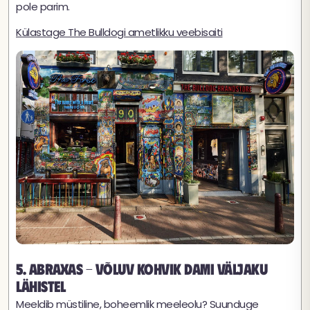
pole parim.
Külastage The Bulldogi ametlikku veebisaiti
5. Abraxas - võluv kohvik Dami väljaku
lähistel
Meeldib müstiline, boheemlik meeleolu? Suunduge