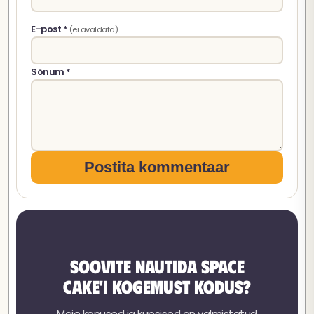
E-post *
(ei avaldata)
Sõnum *
Postita kommentaar
Soovite nautida Space
Cake'i kogemust kodus?
Meie konused ja küpsised on valmistatud