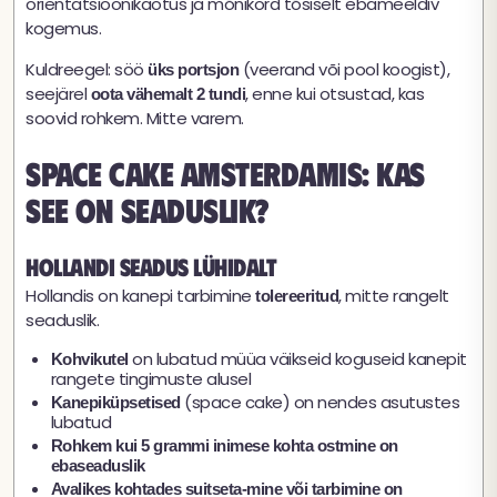
orientatsioonikaotus ja mõnikord tõsiselt ebameeldiv
kogemus.
Kuldreegel: söö
(veerand või pool koogist),
üks portsjon
seejärel
, enne kui otsustad, kas
oota vähemalt 2 tundi
soovid rohkem. Mitte varem.
Space cake Amsterdamis: kas
see on seaduslik?
Hollandi seadus lühidalt
Hollandis on kanepi tarbimine
, mitte rangelt
tolereeritud
seaduslik.
on lubatud müüa väikseid koguseid kanepit
Kohvikutel
rangete tingimuste alusel
(space cake) on nendes asutustes
Kanepiküpsetised
lubatud
Rohkem kui 5 grammi inimese kohta ostmine on
ebaseaduslik
Avalikes kohtades suitseta-mine või tarbimine on