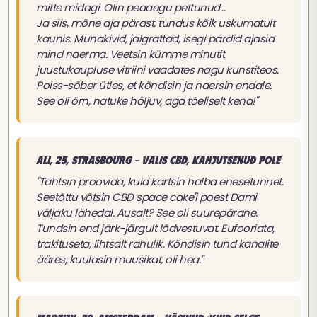
mitte midagi. Olin peaaegu pettunud...
Ja siis, mõne aja pärast, tundus kõik uskumatult
kaunis. Munakivid, jalgrattad, isegi pardid ajasid
mind naerma. Veetsin kümme minutit
juustukaupluse vitriini vaadates nagu kunstiteos.
Poiss-sõber ütles, et kõndisin ja naersin endale.
See oli õrn, natuke hõljuv, aga tõeliselt kena!"
Ali, 25, Strasbourg - Valis CBD, kahjutsenud pole
"Tahtsin proovida, kuid kartsin halba enesetunnet.
Seetõttu võtsin CBD space cake'i poest Dami
väljaku lähedal. Ausalt? See oli suurepärane.
Tundsin end järk-järgult lõdvestuvat. Eufooriata,
trakituseta, lihtsalt rahulik. Kõndisin tund kanalite
ääres, kuulasin muusikat, oli hea."