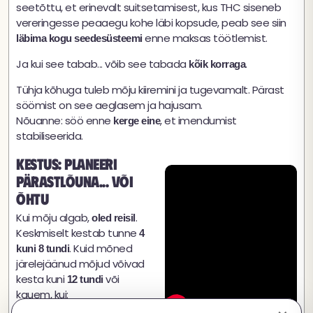
seetõttu, et erinevalt suitsetamisest, kus THC siseneb
vereringesse peaaegu kohe läbi kopsude, peab see siin
enne maksas töötlemist.
läbima kogu seedesüsteemi
Ja kui see tabab... võib see tabada
.
kõik korraga
Tühja kõhuga tuleb mõju kiiremini ja tugevamalt. Pärast
söömist on see aeglasem ja hajusam.
Nõuanne: söö enne
, et imendumist
kerge eine
stabiliseerida.
Kestus: planeeri
pärastlõuna... või
õhtu
Kui mõju algab,
.
oled reisil
Keskmiselt kestab tunne
4
. Kuid mõned
kuni 8 tundi
järelejäänud mõjud võivad
kesta kuni
või
12 tundi
kauem, kui: