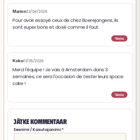
Marion
22/04/2026
Pour avoir essayé ceux de chez Boerejongens, ils
sont super bons et dosé comme il faut.
Vasta
Koko
01/05/2026
Merci l'équipe ! Je vais à Amsterdam dans 3
semaines, ce sera l'occasion de tester leurs space
cake !
Vasta
Jätke kommentaar
Eesnimi / Kasutajanimi *