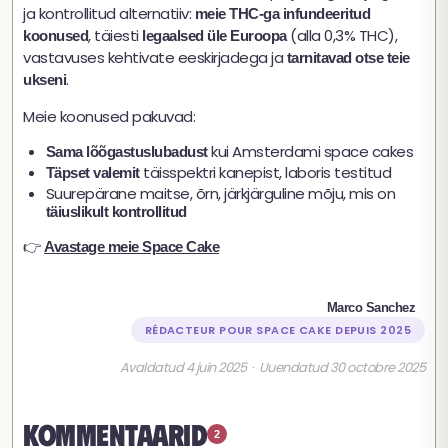
ja kontrollitud alternatiiv:
meie THC-ga infundeeritud
, täiesti
(alla 0,3% THC),
koonused
legaalsed üle Euroopa
vastavuses kehtivate eeskirjadega ja
tarnitavad otse teie
.
ukseni
Meie koonused pakuvad:
kui Amsterdami space cakes
Sama lõõgastuslubadust
täisspektri kanepist, laboris testitud
Täpset valemit
Suurepärane maitse, õrn, järkjärguline mõju, mis on
täiuslikult kontrollitud
👉
Avastage meie Space Cake
Marco Sanchez
RÉDACTEUR POUR SPACE CAKE DEPUIS 2025
Avaldatud 4 juin 2025 · Uuendatud 30 octobre 2025
Kommentaarid
2