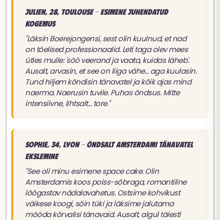
Julien, 28, Toulouse - Esimene juhendatud
kogemus
"Läksin Boerejongensi, sest olin kuulnud, et nad
on tõelised professionaalid. Leti taga olev mees
ütles mulle: 'söö veerand ja vaata, kuidas läheb'.
Ausalt, arvasin, et see on liiga vähe... aga kuulasin.
Tund hiljem kõndisin tänavatel ja kõik ajas mind
naerma. Naerusin tuvile. Puhas õndsus. Mitte
intensiivne, lihtsalt... tore."
Sophie, 34, Lyon - Õndsalt Amsterdami tänavatel
ekslemine
"See oli minu esimene space cake. Olin
Amsterdamis koos poiss-sõbraga, romantiline
lõõgastav nädalavahetus. Ostsime kohvikust
väikese koogi, sõin tüki ja läksime jalutama
mööda kõrvalisi tänavaid. Ausalt, algul täiesti