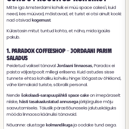
Mitte iga Amsterdami kohvik ei müü space cakes'i, kuid
need, kes müüvad, mõistavad, et turist ei otsi ainult kooki:
nad otsivad
.
kogemust
Külastasin mitut tuntud kohta, et näha, mida igaüks
pakub.
1. Paradox Coffeeshop - Jordaani parim
saladus
Peidetud vaiksel tänaval
, Paradox ei
Jordaani linnaosas
paista väljastpoolt millegi erilisena. Kuid astudes sisse
tunnete ehtsa kohaliku kohviku hinge: lõõgastav õhkkond,
vähe lärmakaid turiste, sõbralik personal.
Nende
on imepäraselt
šokolaadi-sarapuupähkli space cake
niiske,
järkjärgulise mõju
hästi tasakaalustatud annusega
saavutamiseks. Täiuslik pärastlõunaseks jalutuskäiguks
mööda linnaosa käänulisi tänavaid.
Nõuanne: alustage
ja oodake tund aega.
kolmandikuga