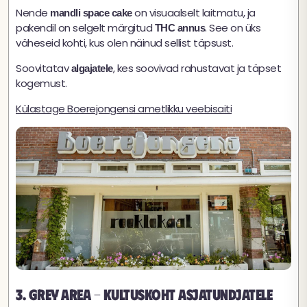
Nende
on visuaalselt laitmatu, ja
mandli space cake
pakendil on selgelt märgitud
. See on üks
THC annus
väheseid kohti, kus olen näinud sellist täpsust.
Soovitatav
, kes soovivad rahustavat ja täpset
algajatele
kogemust.
Külastage Boerejongensi ametlikku veebisaiti
3. Grey Area - kultuskoht asjatundjatele