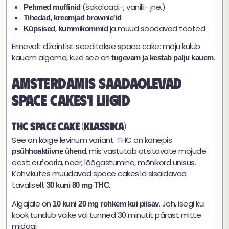
(šokolaadi-, vanilli- jne.)
Pehmed muffinid
Tihedad, kreemjad brownie'id
,
ja muud söödavad tooted
Küpsised
kummikommid
Erinevalt džointist seeditakse space cake: mõju kulub
kauem algama, kuid see on
.
tugevam ja kestab palju kauem
Amsterdamis saadaolevad
space cakes'i liigid
THC space cake (klassika)
See on kõige levinum variant. THC on kanepis
, mis vastutab otsitavate mõjude
psühhoaktiivne ühend
eest: eufooria, naer, lõõgastumine, mõnikord unisus.
Kohvikutes müüdavad space cakes'id sisaldavad
tavaliselt
.
30 kuni 80 mg THC
Algajale on
. Jah, isegi kui
10 kuni 20 mg rohkem kui piisav
kook tundub väike või tunned 30 minutit pärast mitte
midagi.