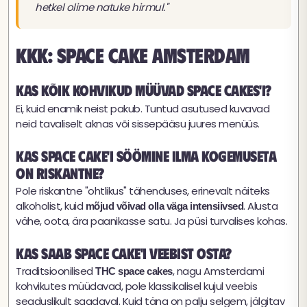
hetkel olime natuke hirmul."
KKK: Space Cake Amsterdam
Kas kõik kohvikud müüvad space cakes'i?
Ei, kuid enamik neist pakub. Tuntud asutused kuvavad
neid tavaliselt aknas või sissepääsu juures menüüs.
Kas space cake'i söömine ilma kogemuseta
on riskantne?
Pole riskantne "ohtlikus" tähenduses, erinevalt näiteks
alkoholist, kuid
. Alusta
mõjud võivad olla väga intensiivsed
vähe, oota, ära paanikasse satu. Ja püsi turvalises kohas.
Kas saab space cake'i veebist osta?
Traditsioonilised
, nagu Amsterdami
THC space cakes
kohvikutes müüdavad, pole klassikalisel kujul veebis
seaduslikult saadaval. Kuid täna on palju selgem, jälgitav