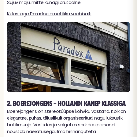
Sujuv mõju, mitte kunagi brutaalne.
Külastage Paradoxi ametlikku veebisaiti
2. Boerejongens - Hollandi kanep klassiga
Boerejongens on stereotüüpse kohviku vastand. Kõik on
, nagu luksuslik
elegantne, puhas, täiuslikult organiseeritud
butiikmüüja. Vestides ja valgetes särkides personal
nõustab naeratusega, ilma hinnanguteta.