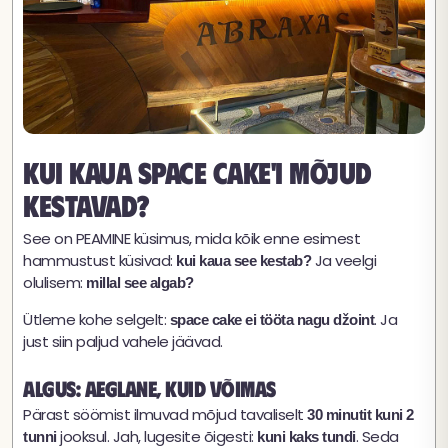
Kui kaua space cake'i mõjud
kestavad?
See on PEAMINE küsimus, mida kõik enne esimest
hammustust küsivad:
Ja veelgi
kui kaua see kestab?
olulisem:
millal see algab?
Ütleme kohe selgelt:
. Ja
space cake ei tööta nagu džoint
just siin paljud vahele jäävad.
Algus: aeglane, kuid võimas
Pärast söömist ilmuvad mõjud tavaliselt
30 minutit kuni 2
jooksul. Jah, lugesite õigesti:
. Seda
tunni
kuni kaks tundi