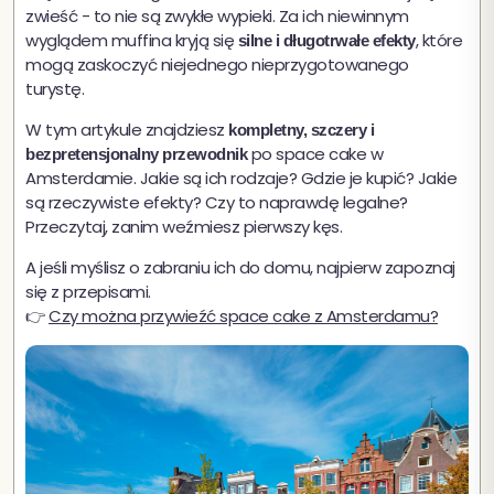
zwieść - to nie są zwykłe wypieki. Za ich niewinnym
wyglądem muffina kryją się
, które
silne i długotrwałe efekty
mogą zaskoczyć niejednego nieprzygotowanego
turystę.
W tym artykule znajdziesz
kompletny, szczery i
po space cake w
bezpretensjonalny przewodnik
Amsterdamie. Jakie są ich rodzaje? Gdzie je kupić? Jakie
są rzeczywiste efekty? Czy to naprawdę legalne?
Przeczytaj, zanim weźmiesz pierwszy kęs.
A jeśli myślisz o zabraniu ich do domu, najpierw zapoznaj
się z przepisami.
👉
Czy można przywieźć space cake z Amsterdamu?