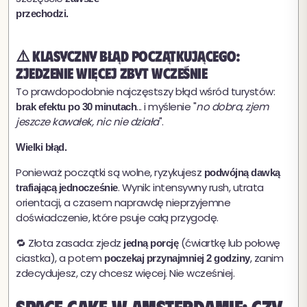
przechodzi.
⚠️ Klasyczny błąd początkującego:
zjedzenie więcej zbyt wcześnie
To prawdopodobnie najczęstszy błąd wśród turystów:
... i myślenie "
no dobra, zjem
brak efektu po 30 minutach
jeszcze kawałek, nic nie działa
".
Wielki błąd.
Ponieważ początki są wolne, ryzykujesz
podwójną dawką
. Wynik: intensywny rush, utrata
trafiającą jednocześnie
orientacji, a czasem naprawdę nieprzyjemne
doświadczenie, które psuje całą przygodę.
🔁 Złota zasada: zjedz
(ćwiartkę lub połowę
jedną porcję
ciastka), a potem
, zanim
poczekaj przynajmniej 2 godziny
zdecydujesz, czy chcesz więcej. Nie wcześniej.
Space cake w Amsterdamie: czy