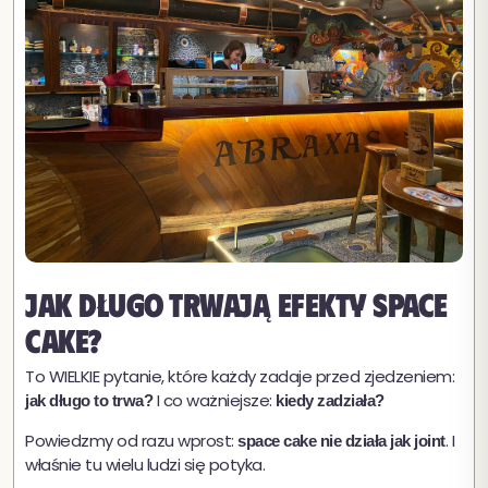
Jak długo trwają efekty space
cake?
To WIELKIE pytanie, które każdy zadaje przed zjedzeniem:
I co ważniejsze:
jak długo to trwa?
kiedy zadziała?
Powiedzmy od razu wprost:
. I
space cake nie działa jak joint
właśnie tu wielu ludzi się potyka.