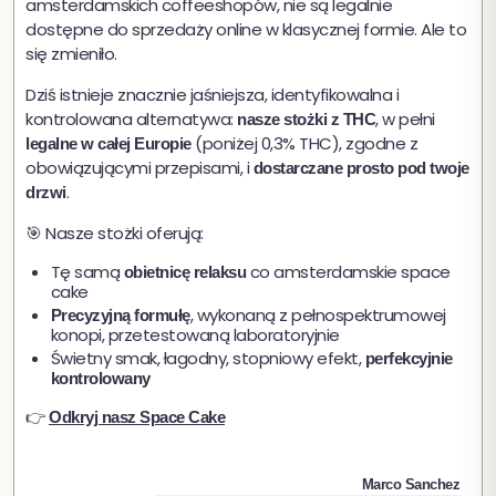
amsterdamskich coffeeshopów, nie są legalnie
dostępne do sprzedaży online w klasycznej formie. Ale to
się zmieniło.
Dziś istnieje znacznie jaśniejsza, identyfikowalna i
kontrolowana alternatywa:
, w pełni
nasze stożki z THC
(poniżej 0,3% THC), zgodne z
legalne w całej Europie
obowiązującymi przepisami, i
dostarczane prosto pod twoje
.
drzwi
🎯 Nasze stożki oferują:
Tę samą
co amsterdamskie space
obietnicę relaksu
cake
, wykonaną z pełnospektrumowej
Precyzyjną formułę
konopi, przetestowaną laboratoryjnie
Świetny smak, łagodny, stopniowy efekt,
perfekcyjnie
kontrolowany
👉
Odkryj nasz Space Cake
Marco Sanchez