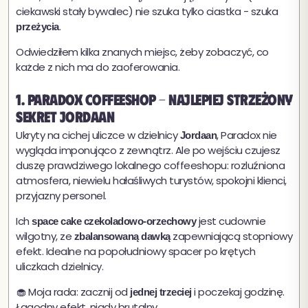
ciekawski stały bywalec) nie szuka tylko ciastka - szuka
.
przeżycia
Odwiedziłem kilka znanych miejsc, żeby zobaczyć, co
każde z nich ma do zaoferowania.
1. Paradox Coffeeshop - najlepiej strzeżony
sekret Jordaan
Ukryty na cichej uliczce w dzielnicy
, Paradox nie
Jordaan
wygląda imponująco z zewnątrz. Ale po wejściu czujesz
duszę prawdziwego lokalnego coffeeshopu: rozluźniona
atmosfera, niewielu hałaśliwych turystów, spokojni klienci,
przyjazny personel.
Ich
jest cudownie
space cake czekoladowo-orzechowy
wilgotny, ze
zapewniającą stopniowy
zbalansowaną dawką
efekt. Idealne na popołudniowy spacer po krętych
uliczkach dzielnicy.
🧁 Moja rada: zacznij od
i poczekaj godzinę.
jednej trzeciej
Łagodny efekt, nigdy brutalny.