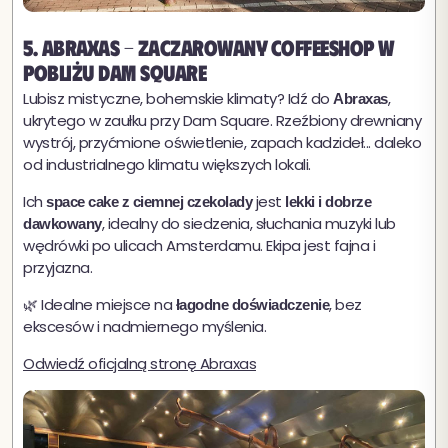
5. Abraxas - zaczarowany coffeeshop w
pobliżu Dam Square
Lubisz mistyczne, bohemskie klimaty? Idź do
,
Abraxas
ukrytego w zaułku przy Dam Square. Rzeźbiony drewniany
wystrój, przyćmione oświetlenie, zapach kadzideł... daleko
od industrialnego klimatu większych lokali.
Ich
jest
space cake z ciemnej czekolady
lekki i dobrze
, idealny do siedzenia, słuchania muzyki lub
dawkowany
wędrówki po ulicach Amsterdamu. Ekipa jest fajna i
przyjazna.
🌿 Idealne miejsce na
, bez
łagodne doświadczenie
ekscesów i nadmiernego myślenia.
Odwiedź oficjalną stronę Abraxas