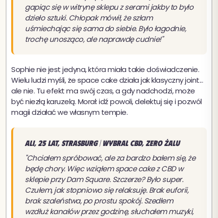
gapiąc się w witrynę sklepu z serami jakby to było
dzieło sztuki. Chłopak mówił, że szłam
uśmiechając się sama do siebie. Było łagodnie,
trochę unosząco, ale naprawdę cudnie!"
Sophie nie jest jedyna, która miała takie doświadczenie.
Wielu ludzi myśli, że space cake działa jak klasyczny joint...
ale nie. Tu efekt ma swój czas, a gdy nadchodzi, może
być niezłą karuzelą. Morał: idź powoli, delektuj się i pozwól
magii działać we własnym tempie.
Ali, 25 lat, Strasburg | Wybrał CBD, zero żalu
"Chciałem spróbować, ale za bardzo bałem się, że
będę chory. Więc wziąłem space cake z CBD w
sklepie przy Dam Square. Szczerze? Było super.
Czułem, jak stopniowo się relaksuję. Brak euforii,
brak szaleństwa, po prostu spokój. Szedłem
wzdłuż kanałów przez godzinę, słuchałem muzyki,