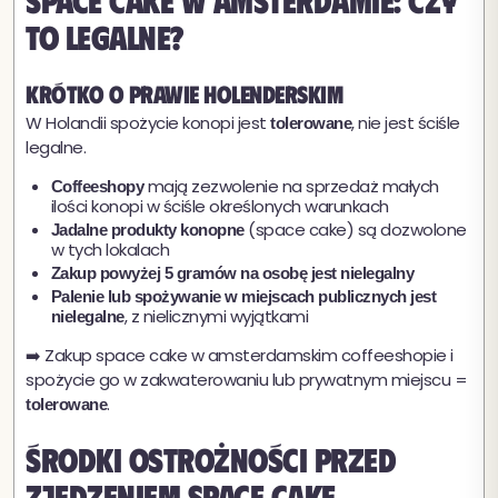
to legalne?
Krótko o prawie holenderskim
W Holandii spożycie konopi jest
, nie jest ściśle
tolerowane
legalne.
mają zezwolenie na sprzedaż małych
Coffeeshopy
ilości konopi w ściśle określonych warunkach
(space cake) są dozwolone
Jadalne produkty konopne
w tych lokalach
Zakup powyżej 5 gramów na osobę jest nielegalny
Palenie lub spożywanie w miejscach publicznych jest
, z nielicznymi wyjątkami
nielegalne
➡️ Zakup space cake w amsterdamskim coffeeshopie i
spożycie go w zakwaterowaniu lub prywatnym miejscu =
.
tolerowane
Środki ostrożności przed
zjedzeniem space cake