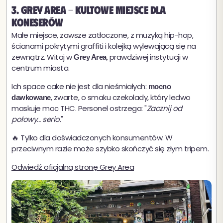
3. Grey Area - kultowe miejsce dla
koneserów
Małe miejsce, zawsze zatłoczone, z muzyką hip-hop,
ścianami pokrytymi graffiti i kolejką wylewającą się na
zewnątrz. Witaj w
, prawdziwej instytucji w
Grey Area
centrum miasta.
Ich space cake nie jest dla nieśmiałych:
mocno
, zwarte, o smaku czekolady, który ledwo
dawkowane
maskuje moc THC. Personel ostrzega: "
Zacznij od
połowy... serio.
"
🔥 Tylko dla doświadczonych konsumentów. W
przeciwnym razie może szybko skończyć się złym tripem.
Odwiedź oficjalną stronę Grey Area