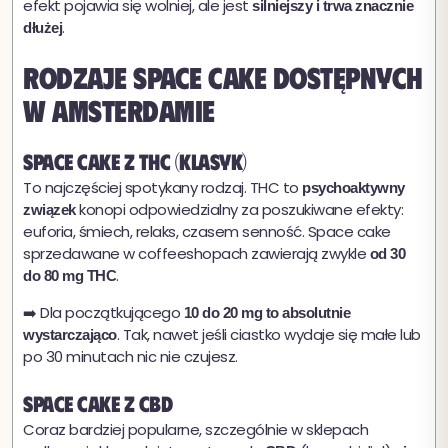
efekt pojawia się wolniej, ale jest
silniejszy i trwa znacznie
.
dłużej
Rodzaje space cake dostępnych
w Amsterdamie
Space cake z THC (klasyk)
To najczęściej spotykany rodzaj. THC to
psychoaktywny
konopi odpowiedzialny za poszukiwane efekty:
związek
euforia, śmiech, relaks, czasem senność. Space cake
sprzedawane w coffeeshopach zawierają zwykle
od 30
.
do 80 mg THC
➡️ Dla początkującego
10 do 20 mg to absolutnie
. Tak, nawet jeśli ciastko wydaje się małe lub
wystarczająco
po 30 minutach nic nie czujesz.
Space cake z CBD
Coraz bardziej popularne, szczególnie w sklepach