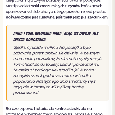
Miejscowi mają zwykle bardziej stonowane podejście.
Martijn widział
kończących
setki zarozumiałych turystów
spanikowanych lub chorych. Jego przesłanie jest proste:
.
doświadczenie jest cudowne, jeśli traktujesz je z szacunkiem
Anna i Tom, belgijska para | Błąd we dwoje, ale
lekcja odrobiona
"Zjedliśmy każde muffina. Na początku było
zabawnie, potem zrobiło się dziwnie. W pewnym
momencie poczuliśmy, że nie możemy się ruszyć.
Tom chciał iść do toalety, usiadł i powiedział mi,
że 'czeka aż podłoga się ustabilizuje'. W końcu
zasnęliśmy na 3 godziny w hotelu w środku
popołudnia. Następnego dnia śmialiśmy się z
tego, ale w tamtej chwili byliśmy trochę
przestraszeni."
Bardzo typowa historia:
, ale na
zła kontrola dawki
szczęście w bezpiecznym środowisku. Mogli się z tego