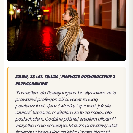
Julien, 28 lat, Tuluza | Pierwsze doświadczenie z
przewodnikiem
"Poszedłem do Boerejongens, bo słyszałem, że to
prawdziwi profesjonaliści. Facet za ladą
powiedział mi: 'zjedz ćwiartkę i sprawdź, jak się
czujesz'. Szczerze, myślałem, że to za mało... ale
posłuchałem. Godzinę później szedłem ulicami i
wszystko mnie śmieszyło. Miałem prawdziwy atak
śmiechu obserwując gołębia. Czysta błogość.