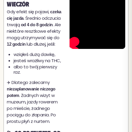
wieczór
Gdy efekt się pojawi,
czeka
. Średnio odczucia
cię jazda
trwają
. Ale
od 4 do 8 godzin
niektóre resztkowe efekty
mogą utrzymywać się do
lub dłużej, jeśli:
12 godzin
wziąłeś dużą dawkę,
jesteś wrażliwy na THC,
albo to twój pierwszy
raz.
✈️ Dlatego zalecamy
niezaplanowanie niczego
. Żadnych wizyt w
potem
muzeum, jazdy rowerem
po mieście, żadnego
pociągu do złapania. Po
prostu płyń z nurtem.