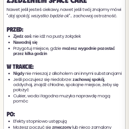
Nawet jeśli jesteś ciekawy, nawet jeśli twój znajomy mówi
"
daj spokój, wszystko będzie ok
"... zachowaj ostrożność.
Przed:
: nie idź na pusty żołądek
Zjedz coś
Nawodnij się
Przygotuj miejsce, gdzie
możesz wygodnie pozostać
przez kilka godzin
W trakcie:
nie mieszaj z alkoholem ani innymi substancjami
Nigdy
Jeśli poczujesz się niedobrze:
,
zachowaj spokój
oddychaj, znajdź chłodne, spokojne miejsce, żeby się
położyć
Cukier, woda i łagodna muzyka naprawdę mogą
pomóc
Po:
Efekty stopniowo ustępują
Możesz poczuć się
lub nieco zamglony
zmęczony