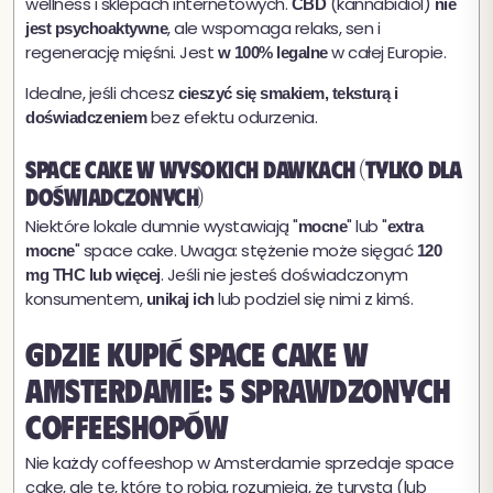
wellness i sklepach internetowych.
(kannabidiol)
CBD
nie
, ale wspomaga relaks, sen i
jest psychoaktywne
regenerację mięśni. Jest
w całej Europie.
w 100% legalne
Idealne, jeśli chcesz
cieszyć się smakiem, teksturą i
bez efektu odurzenia.
doświadczeniem
Space cake w wysokich dawkach (tylko dla
doświadczonych)
Niektóre lokale dumnie wystawiają "
" lub "
mocne
extra
" space cake. Uwaga: stężenie może sięgać
mocne
120
. Jeśli nie jesteś doświadczonym
mg THC lub więcej
konsumentem,
lub podziel się nimi z kimś.
unikaj ich
Gdzie kupić space cake w
Amsterdamie: 5 sprawdzonych
coffeeshopów
Nie każdy coffeeshop w Amsterdamie sprzedaje space
cake, ale te, które to robią, rozumieją, że turysta (lub