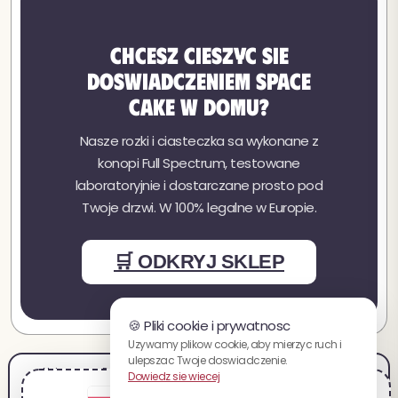
Chcesz cieszyc sie
doswiadczeniem Space
Cake w domu?
Nasze rozki i ciasteczka sa wykonane z
konopi Full Spectrum, testowane
laboratoryjnie i dostarczane prosto pod
Twoje drzwi. W 100% legalne w Europie.
🛒 ODKRYJ SKLEP
🍪 Pliki cookie i prywatnosc
Uzywamy plikow cookie, aby mierzyc ruch i
ulepszac Twoje doswiadczenie.
Nota prawna
Regulamin sprzedazy
Regulamin uzytkowania
Platnosci
Dowiedz sie wiecej
Dostawa i zwroty
Polityka prywatnosci
Kariera
Program partnerski
Mapa strony
You are visiting the polską website.