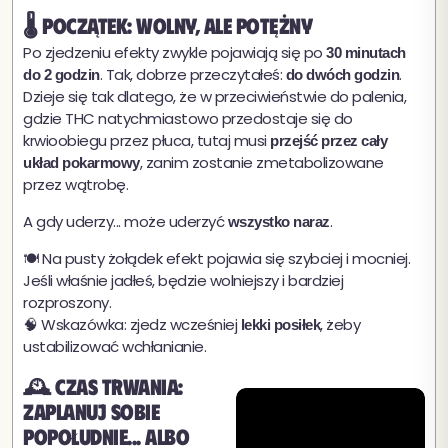
🌡️ Początek: wolny, ale potężny
Po zjedzeniu efekty zwykle pojawiają się po
30 minutach
. Tak, dobrze przeczytałeś:
.
do 2 godzin
do dwóch godzin
Dzieje się tak dlatego, że w przeciwieństwie do palenia,
gdzie THC natychmiastowo przedostaje się do
krwioobiegu przez płuca, tutaj musi
przejść przez cały
, zanim zostanie zmetabolizowane
układ pokarmowy
przez wątrobę.
A gdy uderzy... może uderzyć
.
wszystko naraz
🍽️ Na pusty żołądek efekt pojawia się szybciej i mocniej.
Jeśli właśnie jadłeś, będzie wolniejszy i bardziej
rozproszony.
🧠 Wskazówka: zjedz wcześniej
, żeby
lekki posiłek
ustabilizować wchłanianie.
🕰️ Czas trwania:
zaplanuj sobie
popołudnie... albo