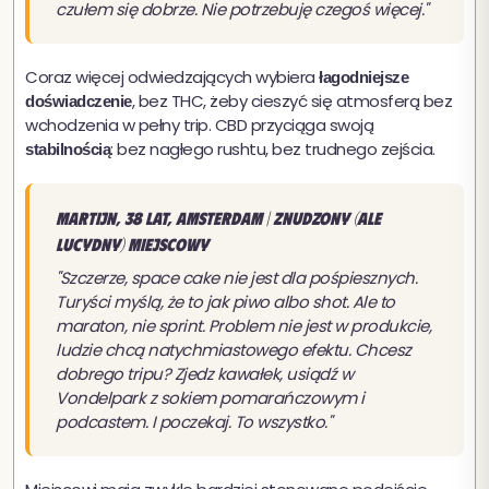
czułem się dobrze. Nie potrzebuję czegoś więcej."
Coraz więcej odwiedzających wybiera
łagodniejsze
, bez THC, żeby cieszyć się atmosferą bez
doświadczenie
wchodzenia w pełny trip. CBD przyciąga swoją
: bez nagłego rushtu, bez trudnego zejścia.
stabilnością
Martijn, 38 lat, Amsterdam | Znudzony (ale
lucydny) miejscowy
"Szczerze, space cake nie jest dla pośpiesznych.
Turyści myślą, że to jak piwo albo shot. Ale to
maraton, nie sprint. Problem nie jest w produkcie,
ludzie chcą natychmiastowego efektu. Chcesz
dobrego tripu? Zjedz kawałek, usiądź w
Vondelpark z sokiem pomarańczowym i
podcastem. I poczekaj. To wszystko."