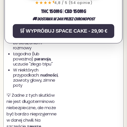
się wydawać jak 10...)
★
★★★★
4,8 / 5 (54 opinie)
Ale jeśli zjadłeś
lub
THC 150MG | CBD 150MG
za dużo
za szybko:
🚚 Dostawa w 24h przez Chronopost
, stres narastający
Lęk
🛒 WYPRÓBUJ SPACE CAKE - 29,90 €
bez powodu
, trudności
Dezorientacja
ze śledzeniem
rozmowy
Łagodna (lub
poważna)
,
paranoja
uczucie "złego tripu"
W niektórych
przypadkach:
,
nudności
zawroty głowy, zimne
poty
💡 Żadne z tych skutków
nie jest długoterminowo
niebezpieczne, ale może
być bardzo nieprzyjemne
w danej chwili. Na
szczęście
zawsze