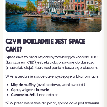
Czym dokładnie jest space
cake?
to produkt jadalny zawierający konopie. THC
Space cake
(lub czasem CBD) jest ekstrakcjonowane do tłuszczu
(masła lub oleju), który następnie miesza się z ciastem.
W Amsterdamie space cake występuje w kilku formach:
(czekoladowe, waniliowe itd.)
Miękkie muffiny
Gęste, wilgotne brownie
,
i inne edibles
Ciasteczka
żelki
💡 W przeciwieństwie do jointa, space cake jest
:
trawiony