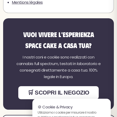
Mentions légales
★
★★★★
4,8 / 5 (54 recensioni)
Vuoi vivere l'esperienza
Space Cake a casa tua?
I nostri coni e cookie sono realizzati con
cannabis full spectrum, testati in laboratorio e
consegnati direttamente a casa tua. 100%
legale in Europa.
🛒 SCOPRI IL NEGOZIO
🍪 Cookie & Privacy
Utilizziamo i cookie per misurare il nostro