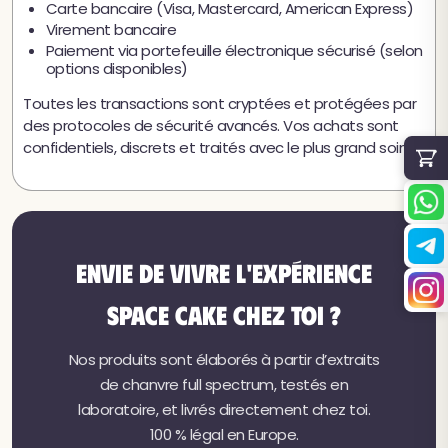
Carte bancaire (Visa, Mastercard, American Express)
Virement bancaire
Paiement via portefeuille électronique sécurisé (selon
options disponibles)
Toutes les transactions sont cryptées et protégées par
des protocoles de sécurité avancés. Vos achats sont
confidentiels, discrets et traités avec le plus grand soin.
Envie de vivre l'expérience
Space Cake chez toi ?
★
★★★★
4,8 / 5 (54 avis)
Nos produits sont élaborés à partir d’extraits
de chanvre full spectrum, testés en
laboratoire, et livrés directement chez toi.
100 % légal en Europe.