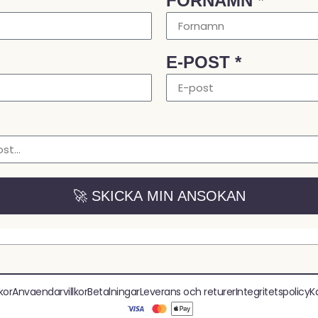
FORNAMN *
E-POST *
🚀 SKICKA MIN ANSOKAN
kor
Anvaendarvillkor
Betalningar
Leverans och returer
Integritetspolicy
K