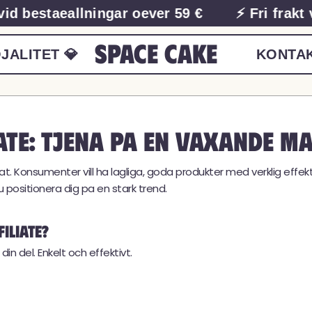
vid bestaeallningar oever 59 €
⚡ Fri frakt 
Space Cake
JALITET 💎
KONTA
iate: tjena pa en vaxande 
t. Konsumenter vill ha lagliga, goda produkter med verklig effekt,
positionera dig pa en stark trend.
iliate?
n del. Enkelt och effektivt.