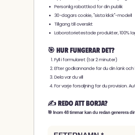
Personlig rabattkod for din publik
30-dagars cookie, "sista klick"-modell
Tillgang till oversikt
Laboratorietestade produkter, 100% lag
🎯 Hur fungerar det?
Fyll i formularet (tar 2 minuter)
Efter godkannande far du din lank och
Dela var du vill
For varje forsaljning far du provision. A
✍️ Redo att borja?
🎯 Inom 48 timmar kan du redan generera dina