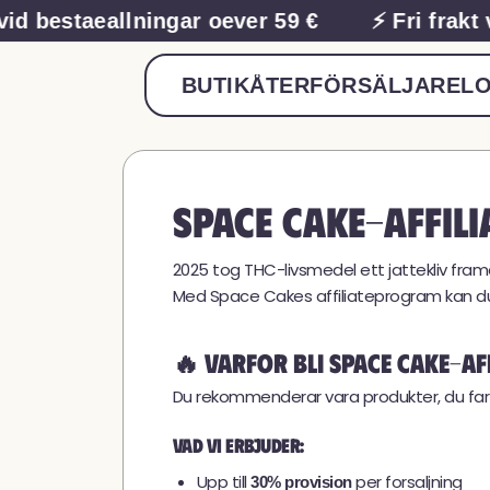
vid bestaeallningar oever 59 €
⚡ Fri frakt 
BUTIK
ÅTERFÖRSÄLJARE
LO
Space Cake-affil
2025 tog THC-livsmedel ett jattekliv frama
Med Space Cakes affiliateprogram kan du 
🔥 Varfor bli Space Cake-aff
Du rekommenderar vara produkter, du far di
Vad vi erbjuder:
Upp till
per forsaljning
30% provision