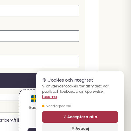
🍪 Cookies och integritet
Vi anvaender cookies foer att maeta var
publik och foerbaettra din upplevelse.
Laes mer
You are visiting the svenska website.
Vaentar paa val
Based on your location, we recommend visiting:
English
✓ Acceptera alla
arriaer
Affiliateprogram
Webbplatskarta
✕ Avboej