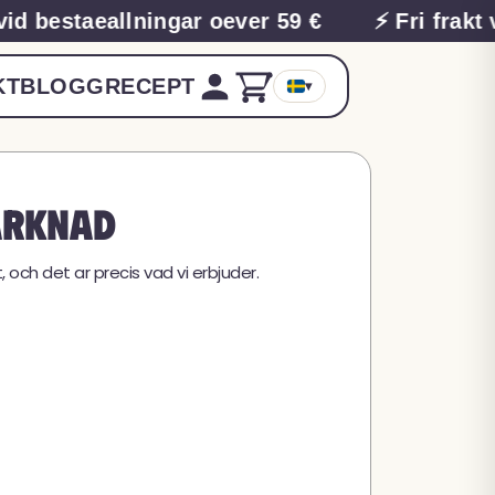
vid bestaeallningar oever 59 €
⚡ Fri frakt 
KT
BLOGG
RECEPT
▾
marknad
 och det ar precis vad vi erbjuder.