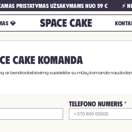
amas pristatymas užsakymams nuo 59 €
⚡ Ne
Space Cake
MAS 💎
KONTA
pace Cake komanda
kymą ar bendradarbiavimą susisiekite su mūsų komanda naudoda
TELEFONO NUMERIS *