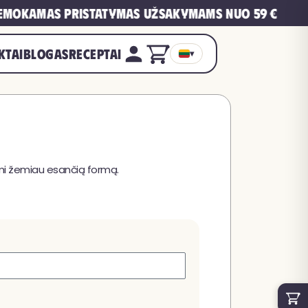
mokamas pristatymas užsakymams nuo 59 €
KTAI
BLOGAS
RECEPTAI
▾
mi žemiau esančią formą.