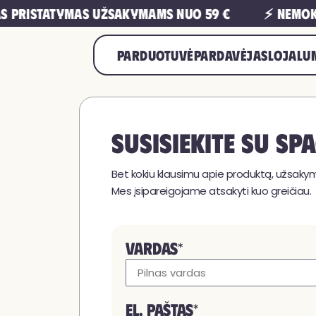
 pristatymas užsakymams nuo 59 €
⚡ Nemok
PARDUOTUVĖ
PARDAVĖJAS
LOJALU
Susisiekite su S
Bet kokiu klausimu apie produktą, užsa
Mes įsipareigojame atsakyti kuo greičiau.
VARDAS*
EL. PAŠTAS*