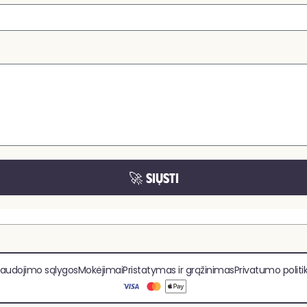
🚀 SIŲSTI
audojimo sąlygos
Mokėjimai
Pristatymas ir grąžinimas
Privatumo politi