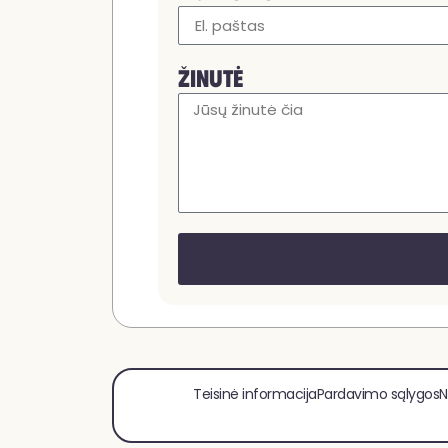
ŽINUTĖ
Teisinė informacija
Pardavimo sąlygos
N