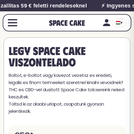
allitas 59 € feletti rendeleseknel
⚡ Ingyenes sz
Space Cake
▾
Legy Space Cake
viszontelado
Boltot, e-boltot vagy kavezot vezetsz es eredeti,
legalis es finom termeeket szeretnel kinalni vevoidnek?
THC es CBD-vel dusitott Space Cake tolcsereink neked
keszultek.
Toltsd ki az alaabi urlapot, csapatunk gyorsan
jelentkezik.