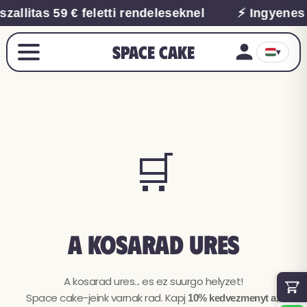
zallitas 59 € feletti rendeleseknel
⚡ Ingyenes s
Space Cake
▾
🛒
A kosarad ures
A kosarad ures... es ez suurgo helyzet!
Space cake-jeink varnak rad. Kapj
10% kedvezmenyt az