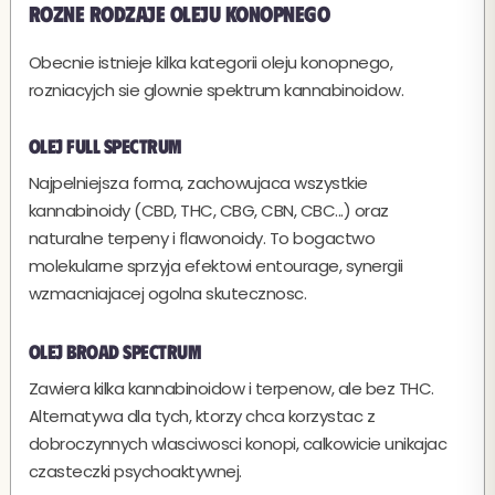
Rozne rodzaje oleju konopnego
Obecnie istnieje kilka kategorii oleju konopnego,
rozniacyjch sie glownie spektrum kannabinoidow.
Olej Full Spectrum
Najpelniejsza forma, zachowujaca wszystkie
kannabinoidy (CBD, THC, CBG, CBN, CBC...) oraz
naturalne terpeny i flawonoidy. To bogactwo
molekularne sprzyja efektowi entourage, synergii
wzmacniajacej ogolna skutecznosc.
Olej Broad Spectrum
Zawiera kilka kannabinoidow i terpenow, ale bez THC.
Alternatywa dla tych, ktorzy chca korzystac z
dobroczynnych wlasciwosci konopi, calkowicie unikajac
czasteczki psychoaktywnej.