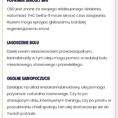
CBD jest znane ze swojego relaksujacego dzialania,
natomiast THC Delta-9 moze skrocic czas zasypiania.
Razem moga sprzyjac glebszemu, bardziej
regenerujacemu snowi.
Lagodzenie bolu
Dzieki swoim wlasciwosciem przeciwzapalnym,
kannabinoidy w tym oleju moga pomoc w redukcji bolu
miesniowego, stawowego i przewleklego.
Ogolne samopoczucie
Dzialajac na uklad endokannabinoidowy, olej pomaga
przywrocic naturalna rownowage. Czy to po
stresujacym dniu, intensywnym treningu, czy po prostu w
poszukiwaniu chwili spokoju, ten olej dostosowuje sie do
Twoich potrzeb.