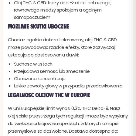
Olej THC & CBD: laczy oba -> efekt entourage,
rownowaga miedzy spokojem a ogolnym
samopoczuciem
Mozliwe skutki uboczne
Chociaz ogolnie dobrze tolerowany, olej THC & CBD
moze powodowac rzadkie efekty, ktore zazwyczaj
ustepuja po dostosowaniu dawki:
Suchosc w ustach
Przejsciowa sennosc lub zmeczenie
Obniszona koncentracja
Lekkie zawroty glowy w przypadku przedawkowania
Legalnosc olejow THC w Europie
W Unii Europejskiej limit wynosi 0,3% THC Delta-9. Nasz
olej scisle przestrzega tych regulacji i moze byc wysylany
do wiekszosci krajow europejskich, w ktorych konopie
przemyslowe sa dozwolone. Dostawa dostepna do: