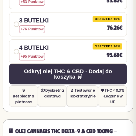
+53 Punktow
3 BUTELKI
OSZCZEDZ 15%
76.26€
+76 Punktow
4 BUTELKI
OSZCZEDZ 20%
95.68€
+95 Punktow
Odkryj olej THC & CBD · Dodaj do
koszyka 🛒
🔒
📦 Dyskretna
🔬 Testowane
🛡️ THC < 0,3%
Bezpieczna
dostawa
laboratoryjnie
· Legalne w
platnosc
UE
🍫 Olej Cannabis THC Delta-9 & CBD 100mg -