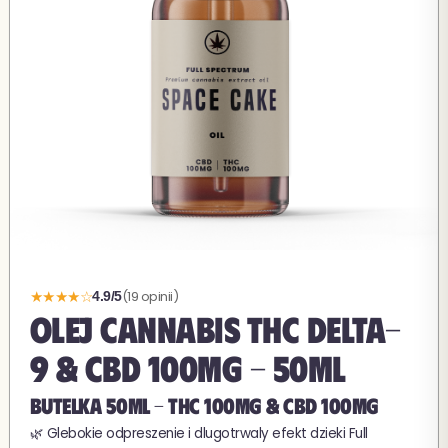
★★★★☆
(19 opinii)
4.9/5
OLEJ CANNABIS THC DELTA-
9 & CBD 100MG - 50ML
BUTELKA 50ML - THC 100MG & CBD 100MG
🌿 Glebokie odpreszenie i dlugotrwaly efekt dzieki Full