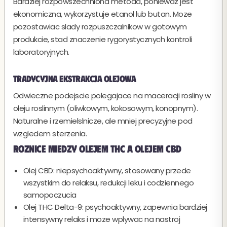
Bardziej rozpowszechniona metoda, poniewaz jest
ekonomiczna, wykorzystuje etanol lub butan. Moze
pozostawiac slady rozpuszczalnikow w gotowym
produkcie, stad znaczenie rygorystycznych kontroli
laboratoryjnych.
Tradycyjna ekstrakcja olejowa
Odwieczne podejscie polegajace na maceracji rosliny w
oleju roslinnym (oliwkowym, kokosowym, konopnym).
Naturalne i rzemielslnicze, ale mniej precyzyjne pod
wzgledem sterzenia.
Roznice miedzy olejem THC a olejem CBD
Olej CBD: niepsychoaktywny, stosowany przede
wszystkim do relaksu, redukcji leku i codziennego
samopoczucia
Olej THC Delta-9: psychoaktywny, zapewnia bardziej
intensywny relaks i moze wplywac na nastroj