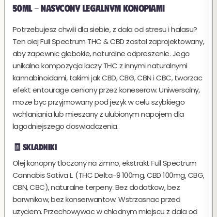
50ml - Nasycony legalnym konopiami
Potrzebujesz chwili dla siebie, z dala od stresu i halasu?
Ten olej Full Spectrum THC & CBD zostal zaprojektowany,
aby zapewnic glebokie, naturalne odpreszenie. Jego
unikalna kompozycja laczy THC z innymi naturalnymi
kannabinoidami, takimi jak CBD, CBG, CBN i CBC, tworzac
efekt entourage ceniony przez koneserow. Uniwersalny,
moze byc przyjmowany pod jezyk w celu szybkiego
wchlaniania lub mieszany z ulubionym napojem dla
lagodniejszego doswiadczenia.
🧾 Skladniki
Olej konopny tloczony na zimno, ekstrakt Full Spectrum
Cannabis Sativa L. (THC Delta-9 100mg, CBD 100mg, CBG,
CBN, CBC), naturalne terpeny. Bez dodatkow, bez
barwnikow, bez konserwantow. Wstrzasnac przed
uzyciem. Przechowywac w chlodnym miejscu z dala od