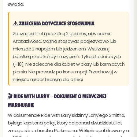
swiatla.
⚠️ Zalecenia dotyczace stosowania
Zacznij od 1 ml i poczekaj 2 godziny, aby ocenic
wrazazliwosc. Mozna stosowac podjezykowo lub
mieszac z napojem lub jedzeniem. Wstrzasnij
butelke przed kazdym uzyciem. Tylko dla doroslych
(+18). Nie zalecane dla kobiet w ciazy lub karmiacych
piersia. Nie prowadz po konsumpcji. Przechowuj w
miejscu niedostepnym dla dzieci.
🎬 Ride with Larry - Dokument o medycznej
marihuanie
W dokumencie Ride with Larry sldzimy Larry'ego Smitha,
bylego kapitana policji, ktory od ponad dwudziestu lat
zmaga sie z choroba Parkinsona. W klipie opublikowanym