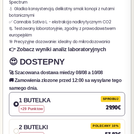
Spectrum
💧 Gladka konsystencja, delikatny smak konopi z nutami
botanicznymi
✅ Cannabis Sativa L. - ekstrakcja nadkrytycznym CO2
📃 Testowany laboratoryjnie, zgodny z prawodawstwem
europejskim
🎯 Precyzyjne dozowanie: idealny do mikrodozowania
👉 Zobacz wyniki analiz laboratoryjnych
😍 DOSTEPNY
🚀 Szacowana dostawa miedzy
08/08
a
10/08
🚚 Zamowienia zlozone przed 12:00 sa wysylane tego
samego dnia.
1 BUTELKA
SPROBUJ
29.90€
+29 Punktow
2 BUTELKI
POLECANY 10%
53.82€