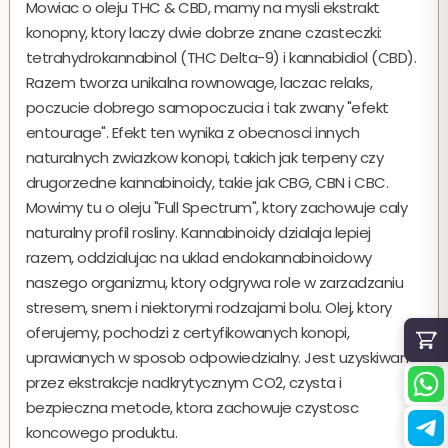
Mowiac o oleju THC & CBD, mamy na mysli ekstrakt
konopny, ktory laczy dwie dobrze znane czasteczki:
tetrahydrokannabinol (THC Delta-9) i kannabidiol (CBD).
Razem tworza unikalna rownowage, laczac relaks,
poczucie dobrego samopoczucia i tak zwany "efekt
entourage". Efekt ten wynika z obecnosci innych
naturalnych zwiazkow konopi, takich jak terpeny czy
drugorzedne kannabinoidy, takie jak CBG, CBN i CBC.
Mowimy tu o oleju "Full Spectrum", ktory zachowuje caly
naturalny profil rosliny. Kannabinoidy dzialaja lepiej
razem, oddzialujac na uklad endokannabinoidowy
naszego organizmu, ktory odgrywa role w zarzadzaniu
stresem, snem i niektorymi rodzajami bolu. Olej, ktory
oferujemy, pochodzi z certyfikowanych konopi,
uprawianych w sposob odpowiedzialny. Jest uzyskiwany
przez ekstrakcje nadkrytycznym CO2, czysta i
bezpieczna metode, ktora zachowuje czystosc
koncowego produktu.