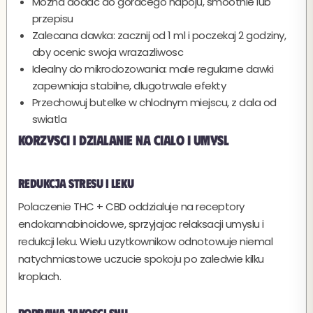
Mozna dodac do goracego napoju, smoothie lub
przepisu
Zalecana dawka: zacznij od 1 ml i poczekaj 2 godziny,
aby ocenic swoja wrazazliwosc
Idealny do mikrodozowania: male regularne dawki
zapewniaja stabilne, dlugotrwale efekty
Przechowuj butelke w chlodnym miejscu, z dala od
swiatla
Korzysci i dzialanie na cialo i umysl
Redukcja stresu i leku
Polaczenie THC + CBD oddzialuje na receptory
endokannabinoidowe, sprzyjajac relaksacji umyslu i
redukcji leku. Wielu uzytkownikow odnotowuje niemal
natychmiastowe uczucie spokoju po zaledwie kilku
kroplach.
Poprawa jakosci snu