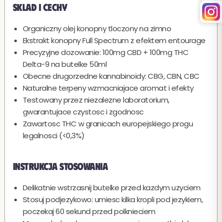
Sklad i cechy
Organiczny olej konopny tloczony na zimno
Ekstrakt konopny Full Spectrum z efektem entourage
Precyzyjne dozowanie: 100mg CBD + 100mg THC
Delta-9 na butelke 50ml
Obecne drugorzedne kannabinoidy: CBG, CBN, CBC
Naturalne terpeny wzmacniajace aromat i efekty
Testowany przez niezalezne laboratorium,
gwarantujace czystosc i zgodnosc
Zawartosc THC w granicach europejskiego progu
legalnosci (<0,3%)
Instrukcja stosowania
Delikatnie wstrzasnij butelke przed kazdym uzyciem
Stosuj podjezykowo: umiesc kilka kropli pod jezykiem,
poczekaj 60 sekund przed polknieciem