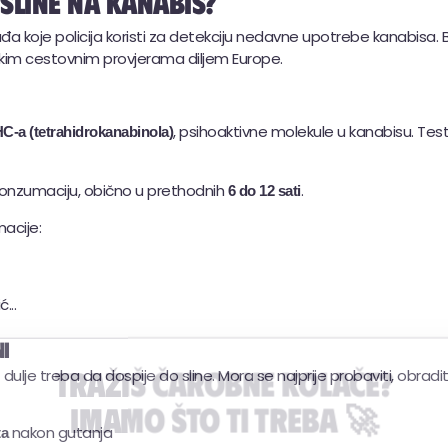
sline na kanabis?
 koje policija koristi za detekciju nedavne upotrebe kanabisa. Brzi, 
utinskim cestovnim provjerama diljem Europe.
, psihoaktivne molekule u kanabisu. Tes
C-a (tetrahidrokanabinola)
konzumaciju, obično u prethodnih
.
6 do 12 sati
acije:
...
ni
Tražiš čarobne kolače?
e treba da dospije do sline. Mora se najprije probaviti, obraditi u 
Imamo što ti treba 🚀
nakon gutanja
ta