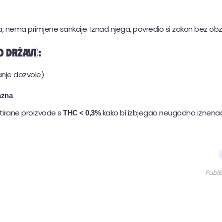
a, nema primjene sankcije. Iznad njega, povredio si zakon bez obz
 državi):
anje dozvole)
azna
testirane proizvode s
kako bi izbjegao neugodna iznena
THC < 0,3%
Publi