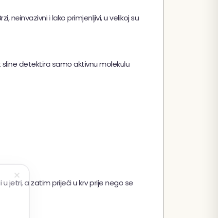
neinvazivni i lako primjenljivi, u velikoj su
t sline detektira samo aktivnu molekulu
✕
jetri, a zatim prijeći u krv prije nego se