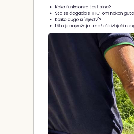
Kako funkcionira test sline?
Što se događa s THC-om nakon guta
Koliko dugo si "sljediv"?
I što je najvažnije... možeš li izbjeći