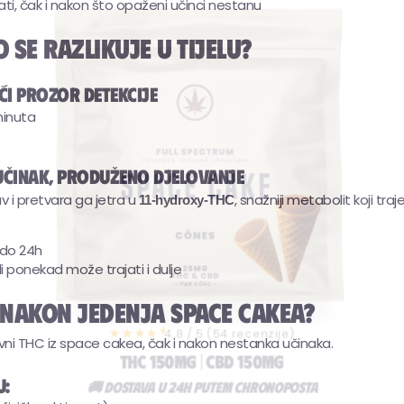
ti, čak i nakon što opaženi učinci nestanu
o se razlikuje u tijelu?
ći prozor detekcije
 minuta
 učinak, produženo djelovanje
v i pretvara ga jetra u
, snažniji metabolit koji traj
11-hydroxy-THC
 do 24h
ali ponekad može trajati i dulje
n nakon jedenja space cakea?
★
ivni THC iz space cakea, čak i nakon nestanka učinaka.
★★★★
4,8 / 5 (54 recenzije)
THC 150MG | CBD 150MG
u: