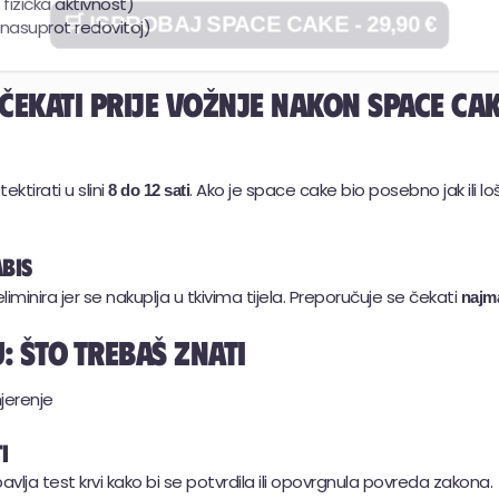
🚚 Dostava u 24h putem Chronoposta
fizička aktivnost)
asuprot redovitoj)
🛒 ISPROBAJ SPACE CAKE - 29,90 €
čekati prije vožnje nakon space ca
tirati u slini
. Ako je space cake bio posebno jak ili 
8 do 12 sati
bis
minira jer se nakuplja u tkivima tijela. Preporučuje se čekati
najma
: što trebaš znati
i
avlja test krvi kako bi se potvrdila ili opovrgnula povreda zakona.