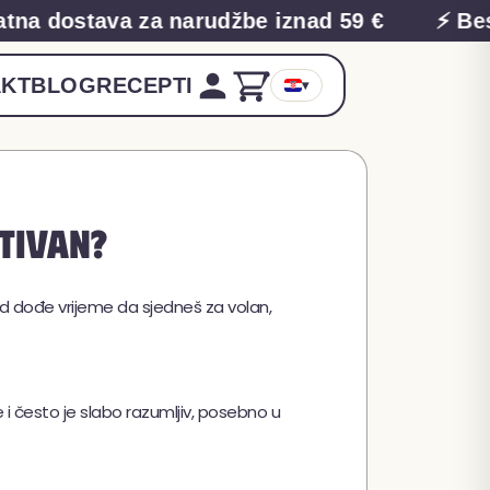
 dostava za narudžbe iznad 59 €
⚡ Bespla
KT
BLOG
RECEPTI
▾
itivan?
d dođe vrijeme da sjedneš za volan,
e i često je slabo razumljiv, posebno u