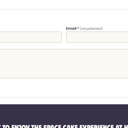
Email *
(not published)
 to enjoy the Space Cake experience at 