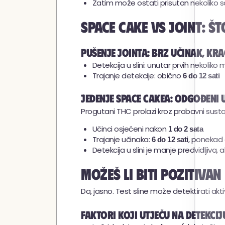
Zatim može ostati prisutan nekoliko sa
Space cake vs joint: št
Pušenje jointa: brz učinak, kra
Detekcija u slini: unutar prvih nekoliko
Trajanje detekcije: obično
6 do 12 sati
Jedenje space cakea: odgođeni
Progutani THC prolazi kroz probavni susta
Učinci osjećeni nakon
1 do 2 sata
Trajanje učinaka:
, ponekad
6 do 12 sati
Detekcija u slini je manje predvidljiva, 
Možeš li biti pozitiva
Da, jasno. Test sline može detektirati akt
Faktori koji utječu na detekcij