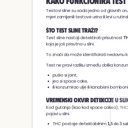
Kako funkcionira test 
Testovi sline su sada jedno od glavnih oruđa
mjeri zamijenili testove urina ili krvi u r
Što test sline traži?
Test sline nastoji detektirati prisutnost
TH
koja je još prisutna u slini.
To znači da može identificirati nedavnu 
Test ne pravi razliku između oblika konzum
pušio si joint,
jeo si space cake,
ili konzumirao ulje ili kanabisni bombonić
Vremenski okvir detekcije u sli
Kod gutanja (kao kod space cakea), THC dulj
pojavi u slini.
THC postaje detektabilnim
1,5 do 3 sa