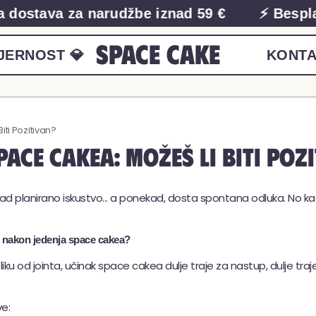
stava za narudžbe iznad 59 €
⚡ Besplatna
Space Cake
JERNOST 💎
KONTA
iti Pozitivan?
pace Cakea: Možeš li Biti Poz
 planirano iskustvo... a ponekad, dosta spontana odluka. No ka
ine nakon jedenja space cakea?
iku od jointa, učinak space cakea dulje traje za nastup, dulje traj
e: