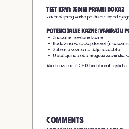
Test krvi: jedini pravni dokaz
Zakonski prag varira po državi. Ispod njeg
Potencijalne kazne (variraju po
Značajne novčane kazne
Bodovi na vozačkoj dozvoli (ili oduzim
Zabrana vožnje na dulja razdoblja
U slučaju nesreće:
moguća zatvorska k
Ako konzumiraš
, biri laboratorijski 
CBD
Comments