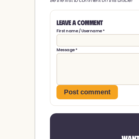
Be the first to comment on this article!
Leave a comment
First name / Username *
Message *
Post comment
Want