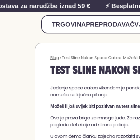
va za narudžbe iznad 59 €
⚡ Besplatna do
TRGOVINA
PREPRODAVAČ
V
Blog
› Test Sline Nakon Space Cakea: Možeš li B
Test Sline Nakon S
Jedenje space cakea vikendom je ponekad
nameće se ključno pitanje:
Možeš li još uvijek biti pozitivan na test sl
Ovo je prava briga za mnoge ljude. Za razl
pogledu detekcije od strane policije.
U ovom ćemo članku zajedno razotkriti sv