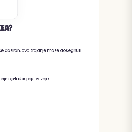
kea?
loše doziran, ovo trajanje može dosegnuti
prije vožnje.
nje cijeli dan