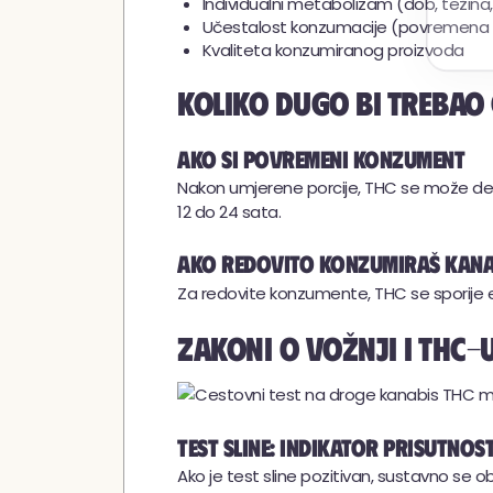
Individualni metabolizam (dob, težina, 
Učestalost konzumacije (povremena n
Kvaliteta konzumiranog proizvoda
Koliko dugo bi trebao 
Ako si povremeni konzument
Nakon umjerene porcije, THC se može detek
12 do 24 sata.
Ako redovito konzumiraš kana
Za redovite konzumente, THC se sporije eli
Zakoni o vožnji i THC-u
Test sline: indikator prisutnost
Ako je test sline pozitivan, sustavno se ob