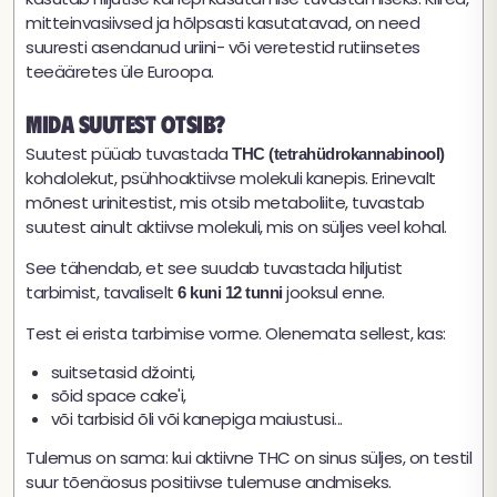
mitteinvasiivsed ja hõlpsasti kasutatavad, on need
suuresti asendanud uriini- või veretestid rutiinsetes
teeääretes üle Euroopa.
Mida suutest otsib?
Suutest püüab tuvastada
THC (tetrahüdrokannabinool)
kohalolekut, psühhoaktiivse molekuli kanepis. Erinevalt
mõnest urinitestist, mis otsib metaboliite, tuvastab
suutest ainult aktiivse molekuli, mis on süljes veel kohal.
See tähendab, et see suudab tuvastada hiljutist
tarbimist, tavaliselt
jooksul enne.
6 kuni 12 tunni
Test ei erista tarbimise vorme. Olenemata sellest, kas:
suitsetasid džointi,
sõid space cake'i,
või tarbisid õli või kanepiga maiustusi...
Tulemus on sama: kui aktiivne THC on sinus süljes, on testil
suur tõenäosus positiivse tulemuse andmiseks.