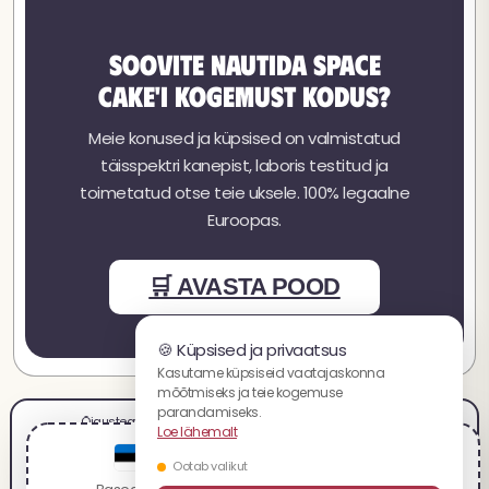
Soovite nautida Space
Cake'i kogemust kodus?
Meie konused ja küpsised on valmistatud
täisspektri kanepist, laboris testitud ja
toimetatud otse teie uksele. 100% legaalne
Euroopas.
🛒 AVASTA POOD
🍪 Küpsised ja privaatsus
Kasutame küpsiseid vaatajaskonna
mõõtmiseks ja teie kogemuse
parandamiseks.
Õigusteave
Müügitingimused
Kasutustingimused
Maksed
Loe lähemalt
Kohaletoimetamine ja tagastamine
Privaatsuspoliitika
Karjäär
You are visiting the eesti website.
Partnerprogramm
Saidikaart
Ootab valikut