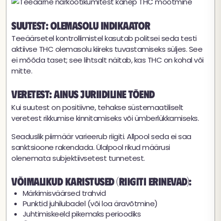
Suutest: olemasolu indikaator
Teeäärsetel kontrollimistel kasutab politsei seda testi
aktiivse THC olemasolu kiireks tuvastamiseks süljes. See
ei mõõda taset; see lihtsalt näitab, kas THC on kohal või
mitte.
Veretest: ainus juriidiline tõend
Kui suutest on positiivne, tehakse süstemaatiliselt
veretest rikkumise kinnitamiseks või ümberlükkamiseks.
Seaduslik piirmäär varieerub riigiti. Allpool seda ei saa
sanktsioone rakendada. Ülalpool rikud määrusi
olenemata subjektiivsetest tunnetest.
Võimalikud karistused (riigiti erinevad):
Märkimisväärsed trahvid
Punktid juhilubadel (või loa äravõtmine)
Juhtimiskeeld pikemaks perioodiks