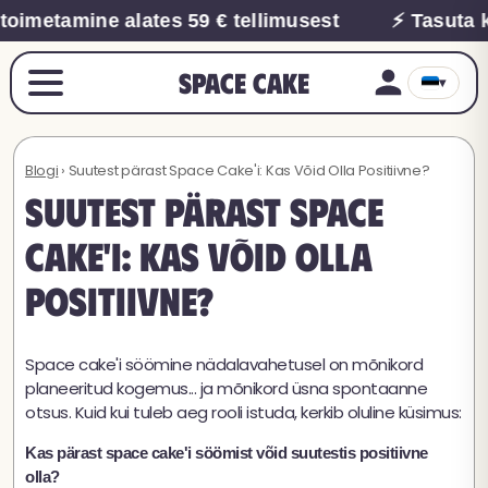
imetamine alates 59 € tellimusest
⚡ Tasuta ko
Space Cake
▾
Blogi
› Suutest pärast Space Cake'i: Kas Võid Olla Positiivne?
Suutest pärast Space
Cake'i: Kas Võid Olla
Positiivne?
Space cake'i söömine nädalavahetusel on mõnikord
planeeritud kogemus... ja mõnikord üsna spontaanne
otsus. Kuid kui tuleb aeg rooli istuda, kerkib oluline küsimus:
Kas pärast space cake'i söömist võid suutestis positiivne
olla?