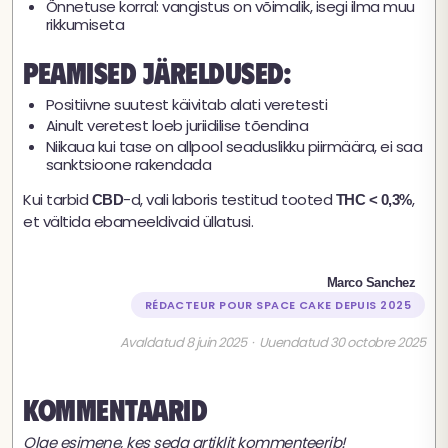
Õnnetuse korral: vangistus on võimalik, isegi ilma muu
rikkumiseta
Peamised järeldused:
Positiivne suutest käivitab alati veretesti
Ainult veretest loeb juriidilise tõendina
Niikaua kui tase on allpool seaduslikku piirmäära, ei saa
sanktsioone rakendada
Kui tarbid
-d, vali laboris testitud tooted
,
CBD
THC < 0,3%
et vältida ebameeldivaid üllatusi.
Marco Sanchez
RÉDACTEUR POUR SPACE CAKE DEPUIS 2025
Avaldatud 8 juin 2025 · Uuendatud 30 octobre 2025
Kommentaarid
Olge esimene, kes seda artiklit kommenteerib!