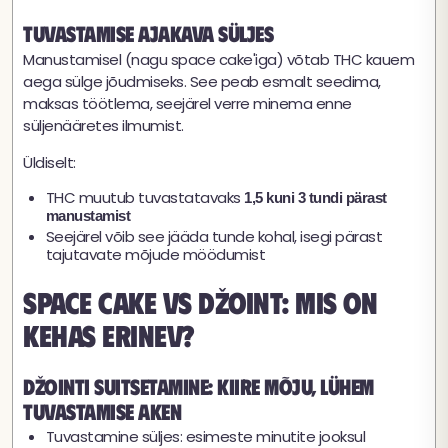
Tuvastamise ajakava süljes
Manustamisel (nagu space cake'iga) võtab THC kauem
aega sülge jõudmiseks. See peab esmalt seedima,
maksas töötlema, seejärel verre minema enne
süljenääretes ilmumist.
Üldiselt:
THC muutub tuvastatavaks
1,5 kuni 3 tundi pärast
manustamist
Seejärel võib see jääda tunde kohal, isegi pärast
tajutavate mõjude möödumist
Space cake vs džoint: mis on
kehas erinev?
Džointi suitsetamine: kiire mõju, lühem
tuvastamise aken
Tuvastamine süljes: esimeste minutite jooksul