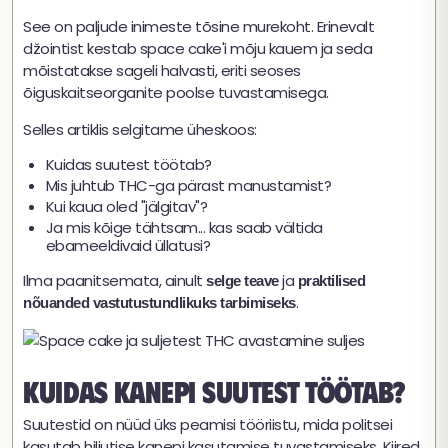
See on paljude inimeste tõsine murekoht. Erinevalt
džointist kestab space cake'i mõju kauem ja seda
mõistatakse sageli halvasti, eriti seoses
õiguskaitseorganite poolse tuvastamisega.
Selles artiklis selgitame üheskoos:
Kuidas suutest töötab?
Mis juhtub THC-ga pärast manustamist?
Kui kaua oled "jälgitav"?
Ja mis kõige tähtsam... kas saab vältida
ebameeldivaid üllatusi?
Ilma paanitsemata, ainult
ja
selge teave
praktilised
.
nõuanded vastutustundlikuks tarbimiseks
Kuidas kanepi suutest töötab?
Suutestid on nüüd üks peamisi tööriistu, mida politsei
kasutab hiljutise kanepi kasutamise tuvastamiseks. Kiired,