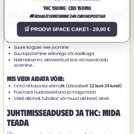
THC 150MG | CBD 150MG
Kas saab space cake'i jälgi enne
🚚 Kohaletoimetamine 24h Chronopostiga
suutesti puhastada?
🛒 PROOVI SPACE CAKE'I - 29,90 €
Mis ei tööta:
Suure koguse vee joomine
Suu loputamine sidruniga või äädikaga
Närimiskumm, aktiveeritud söe või rasvatoidu
söömine...
Mis veidi aidata võib:
Oota nii kaua kui võimalik (ideaalselt
)
12 kuni 24 tundi
Püsi hästi hüdrateerituna ja maga hästi
Väldi alkoholi, tubakat või muud aktiivset ainet
Juhtimisseadused ja THC: mida
teada