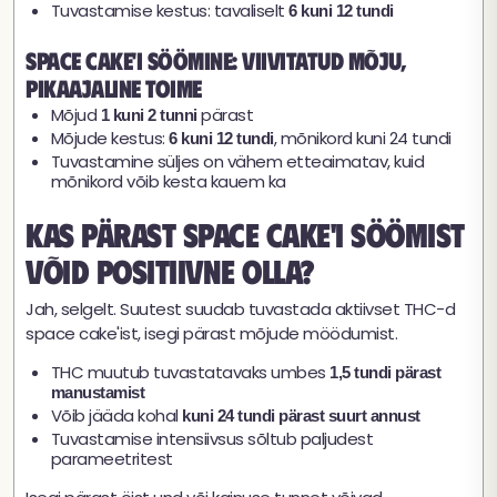
Tuvastamise kestus: tavaliselt
6 kuni 12 tundi
Space cake'i söömine: viivitatud mõju,
pikaajaline toime
Mõjud
pärast
1 kuni 2 tunni
Mõjude kestus:
, mõnikord kuni 24 tundi
6 kuni 12 tundi
Tuvastamine süljes on vähem etteaimatav, kuid
mõnikord võib kesta kauem ka
Kas pärast space cake'i söömist
võid positiivne olla?
Jah, selgelt. Suutest suudab tuvastada aktiivset THC-d
space cake'ist, isegi pärast mõjude möödumist.
THC muutub tuvastatavaks umbes
1,5 tundi pärast
manustamist
Võib jääda kohal
kuni 24 tundi pärast suurt annust
Tuvastamise intensiivsus sõltub paljudest
parameetritest