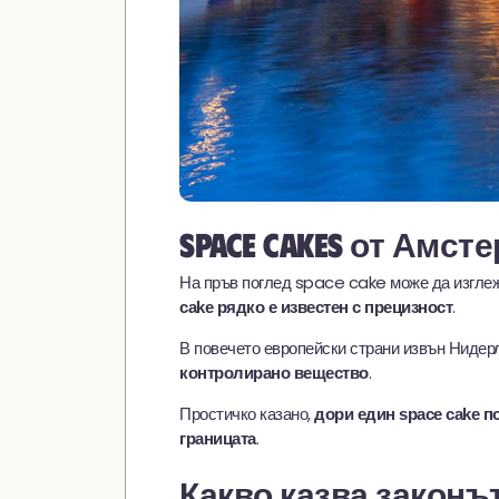
Space cakes от Амст
На пръв поглед space cake може да изглежд
.
cake рядко е известен с прецизност
В повечето европейски страни извън Нидер
.
контролирано вещество
Простичко казано,
дори един space cake п
.
границата
Какво казва законът