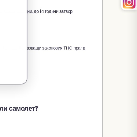
 тежки санкции, до 14 години затвор.
ти, строго спазващи законовия THC праг в
или самолет?