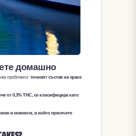
емете домашно
очва проблемът:
точният състав на space
че от 0,3% THC, се класифицира като
нен в момента, в който пресечете
akes?