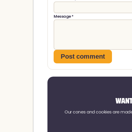
Message *
Post comment
Want
Our cones and cookies are made w