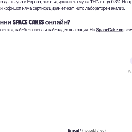
о да пътува в Европа, ако съдържанието му на THC е под 0,3%. Но т
и кофишоп няма сертифициран етикет, нито лабораторен анализ.
нни space cakes онлайн?
остата, най-безопасна и най-надеждна опция. На
всич
SpaceCake.co
Pu
Email *
(not published)