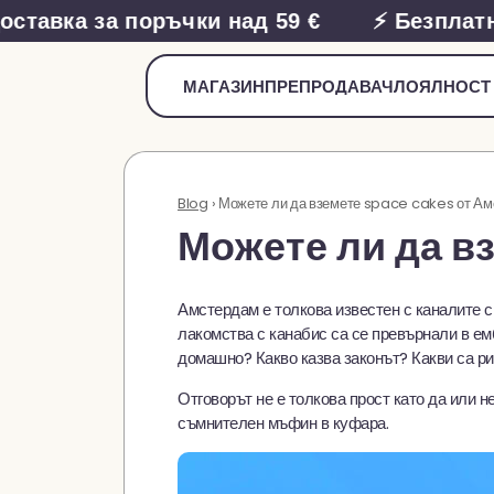
авка за поръчки над 59 €
⚡ Безплатна д
МАГАЗИН
ПРЕПРОДАВАЧ
ЛОЯЛНОСТ 
Blog
› Можете ли да вземете space cakes от А
Можете ли да вз
Амстердам е толкова известен с каналите с
лакомства с канабис са се превърнали в ем
домашно? Какво казва законът? Какви са ри
Отговорът не е толкова прост като да или 
съмнителен мъфин в куфара.