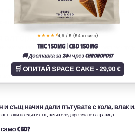
отик. Вносът на всякакъв cannabis продукт, включително ядливи, носи
изнава законно вноса на канабис от Нидерландия.
★
а алтернатива?
★★★★
4,8 / 5 (54 отзива)
THC 150MG | CBD 150MG
ни, безопасни алтернативи. На
сме проектирали продук
SpaceCake.co
🚚 Доставка за 24ч чрез Chronopost
с пълно спокойствие и нулев правен риск.
🛒 ОПИТАЙ SPACE CAKE - 29,90 €
в цяла Европа
 и същ начин дали пътувате с кола, влак 
онът важи по един и същ начин след пресичане на граница.
 само CBD?