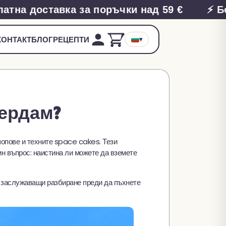
а доставка за поръчки над 59 €
⚡ Безп
▾
КОНТАКТ
БЛОГ
РЕЦЕПТИ
тердам?
шопове и техните space cakes. Тези
ин въпрос: наистина ли можете да вземете
я, заслужаващи разбиране преди да пъхнете