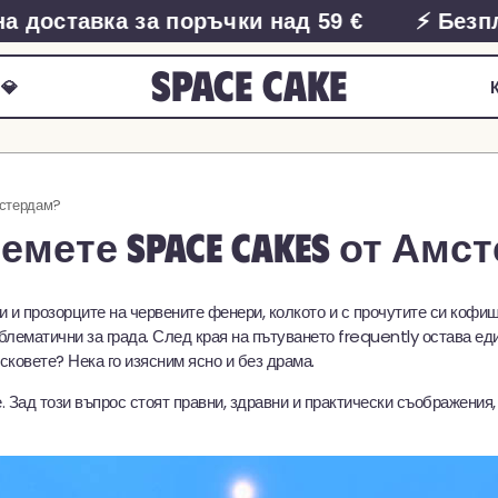
оставка за поръчки над 59 €
⚡ Безплатн
Space Cake
💎
мстердам?
емете space cakes от Амс
и и прозорците на червените фенери, колкото и с прочутите си кофи
блематични за града. След края на пътуването frequently остава ед
сковете? Нека го изясним ясно и без драма.
не. Зад този въпрос стоят правни, здравни и практически съображени