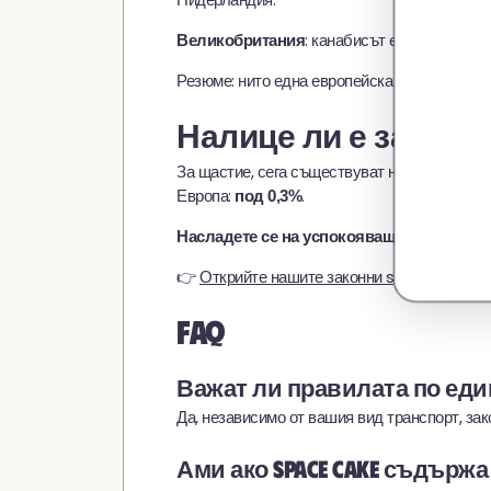
: канабисът е клас B нарк
Великобритания
Резюме: нито една европейска страна не пр
Налице ли е законн
За щастие, сега съществуват напълно закон
Европа:
.
под 0,3%
Насладете се на успокояващите ефекти, 
👉
Открийте нашите законни space cakes 
FAQ
Важат ли правилата по един
Да, независимо от вашия вид транспорт, зак
Ами ако space cake съдържа