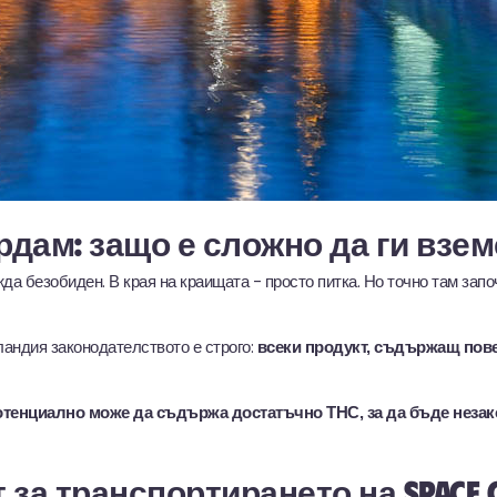
ердам: защо е сложно да ги вз
а безобиден. В края на краищата - просто питка. Но точно там зап
ландия законодателството е строго:
всеки продукт, съдържащ пове
отенциално може да съдържа достатъчно THC, за да бъде незако
 за транспортирането на space c