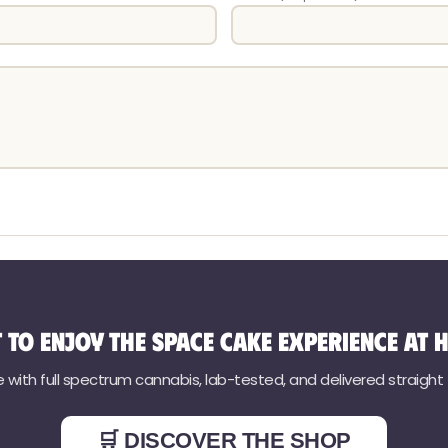
 to enjoy the Space Cake experience at 
ith full spectrum cannabis, lab-tested, and delivered straight to
🛒 DISCOVER THE SHOP