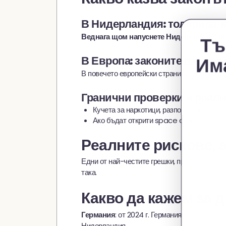
В Нидерландия: толерирано
Веднага щом напуснете Нидерландия, вие 
Тъ
В Европа: законите варират
Има
В повечето европейски страни всяко притеж
Гранични проверки и реалн
Кучета за наркотици, разполагани на ле
Ако бъдат открити space cakes, съдърж
Реалните рискове, 
Едни от най-честите грешки, правени от тур
така.
Какво да кажем за 
: от 2024 г. Германия е легализи
Германия
Нидерландия.