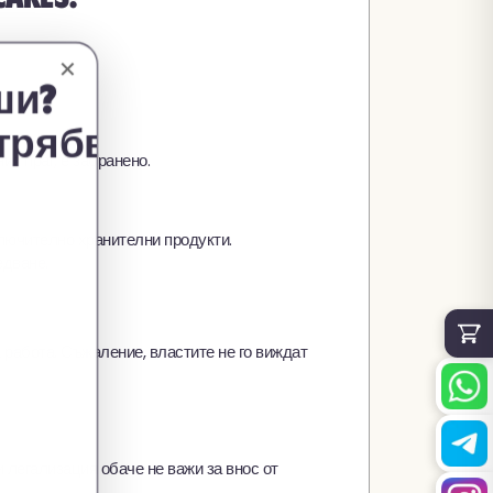
✕
ши?
трябва 🚀
я праг, е забранено.
включително хранителни продукти.
едване.
а работа. Съжаление, властите не го виждат
и легализация обаче не важи за внос от