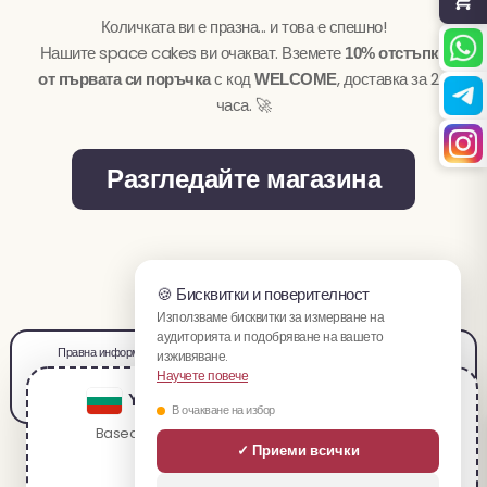
Количката ви е празна... и това е спешно!
Нашите space cakes ви очакват. Вземете
10% отстъпка
с код
, доставка за 24
от първата си поръчка
WELCOME
часа. 🚀
Разгледайте магазина
🍪 Бисквитки и поверителност
Използваме бисквитки за измерване на
аудиторията и подобряване на вашето
Правна информация
Условия за продажба
Условия за ползване
Плащания
изживяване.
Доставка и връщане
Поверителност
Кариера
Партньорска програма
Карта на сайта
Научете повече
You are visiting the българския website.
В очакване на избор
Based on your location, we recommend visiting:
✓ Приеми всички
Продуктите, предлагани на spacecake.co, не са предназначени за
English
диагностициране, лечение или предотвратяване на каквото и да е заболяване и по