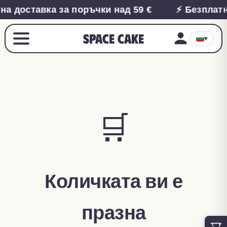
на доставка за поръчки над 59 €
⚡ Безплатн
Space Cake
▾
🛒
Количката ви е
празна