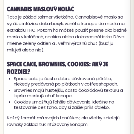
Cannabis maslový koláč
Toto je základ takmer všetkého. Cannabisové maslo sa
vyrába infúziou dekarboxylovaného konope do masla na
extrakciu THC. Potom ho môžeš použiť presne ako bežné
maslo v koláčoch, cookies alebo dokonca nátierke. Dáva
mierne zelený odtieň a... veľmi výraznú chuť (buď ju
miluješ alebo nie).
Space cake, brownies, cookies: aký je
rozdiel?
Space cake je často dobre dávkovaná piškóta,
niekedy predávaná po plátkoch v coffeeshopoch.
Brownies majú hustejšiu, často čokoládovú textúru a
lepšie maskujú chuť konope.
Cookies umožňujú ľahšie dávkovanie, ideálne na
testovanie bez toho, aby si zašiel príliš ďaleko.
Každý formát má svojich fanúšikov, ale všetky zdieľajú
rovnaký základ: tuk infúzovaný konopm.