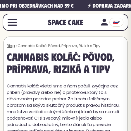
 pri objednávkach nad 59 €
⚡ Doprava zadarmo 
Space Cake
▾
Blog
› Cannabis Koláč: Pôvod, Príprava, Riziká a Tipy
Cannabis Koláč: Pôvod,
Príprava, Riziká a Tipy
Cannabis koláč: všetci sme o ňom počuli, zvyčajne cez
príbeh (pravdivý alebo nie) o priateľovi, ktorý to s
dávkovaním poriadne preber. Za trochu folklórnym
obrazom sa skrýva skutočný produkt s pravou históriou,
množstvo variácií a silnými účinkami, ktoré by sa nemali
podceňovať. Či si zvedavý, milovník jedla alebo
jednoducho dobrodružný, tento článok ťa prevedie
vesmírom jedlých produktov z konope. Budeme sa