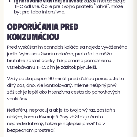
Ignorovanie vlastnej citlivosti
: každý metabolizuje
THC odlišne. Čo je pre tvojho priateľa "ľahké", môže
byť pre teba intenzívne.
Odporúčania pred
konzumáciou
Pred vyskúšaním cannabis koláča sa najedz vyváženého
jedla. Vyhni sa užívaniu nalačno, pretože to môže
brutálne zosilniť účinky. Tuk pomáha pomalšiemu
vstrebávaniu THC, čím je zážitok plynulejší.
Vždy počkaj aspoň 90 minút pred ďalšou porciou. Je to
dlhý čas, áno. Ale kontrolovaný, mierne neúplný prvý
zážitok je lepší ako intenzívna cesta do pohovkových
vankúšov.
Nešoféruj, nepracuj a ak je to tvoj prvý raz, zostaň s
niekým, komu dôveruješ. Prvý zážitok je často
nepredvídateľný, takže je najlepšie prežiť ho v
bezpečnom prostredí.