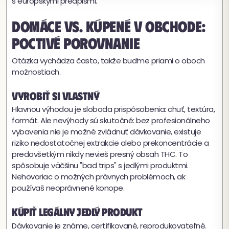
s európskymi predpismi.
Domáce vs. kúpené v obchode:
poctivé porovnanie
Otázka vychádza často, takže buďme priami o oboch
možnostiach.
Vyrobiť si vlastný
Hlavnou výhodou je sloboda prispôsobenia: chuť, textúra,
formát. Ale nevýhody sú skutočné: bez profesionálneho
vybavenia nie je možné zvládnuť dávkovanie, existuje
riziko nedostatočnej extrakcie alebo prekoncentrácie a
predovšetkým nikdy nevieš presný obsah THC. To
spôsobuje väčšinu "bad trips" s jedlými produktmi.
Nehovoriac o možných právnych problémoch, ak
používaš neoprávnené konope.
Kúpiť legálny jedlý produkt
Dávkovanie je známe, certifikované, reprodukovateľné.