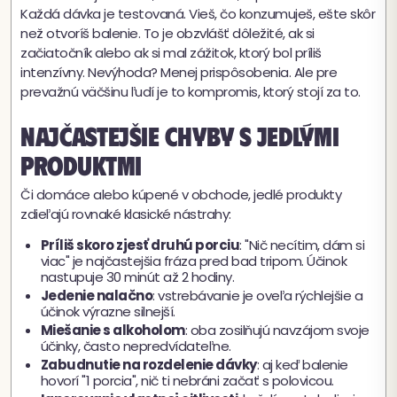
Každá dávka je testovaná. Vieš, čo konzumuješ, ešte skôr
než otvoríš balenie. To je obzvlášť dôležité, ak si
začiatočník alebo ak si mal zážitok, ktorý bol príliš
intenzívny. Nevýhoda? Menej prispôsobenia. Ale pre
prevažnú väčšinu ľudí je to kompromis, ktorý stojí za to.
Najčastejšie chyby s jedlými
produktmi
Či domáce alebo kúpené v obchode, jedlé produkty
zdieľajú rovnaké klasické nástrahy:
Príliš skoro zjesť druhú porciu
: "Nič necítim, dám si
viac" je najčastejšia fráza pred bad tripom. Účinok
nastupuje 30 minút až 2 hodiny.
Jedenie nalačno
: vstrebávanie je oveľa rýchlejšie a
účinok výrazne silnejší.
Miešanie s alkoholom
: oba zosilňujú navzájom svoje
účinky, často nepredvídateľne.
Zabudnutie na rozdelenie dávky
: aj keď balenie
hovorí "1 porcia", nič ti nebráni začať s polovicou.