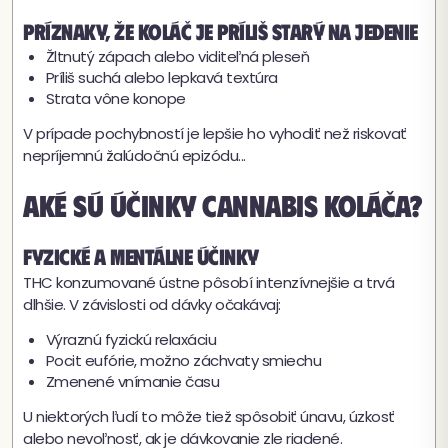
Príznaky, že koláč je príliš starý na jedenie
Žltnutý zápach alebo viditeľná pleseň
Príliš suchá alebo lepkavá textúra
Strata vône konope
V prípade pochybností je lepšie ho vyhodiť než riskovať
nepríjemnú žalúdočnú epizódu...
Aké sú účinky cannabis koláča?
Fyzické a mentálne účinky
THC konzumované ústne pôsobí intenzívnejšie a trvá
dlhšie. V závislosti od dávky očakávaj:
Výraznú fyzickú relaxáciu
Pocit eufórie, možno záchvaty smiechu
Zmenené vnímanie času
U niektorých ľudí to môže tiež spôsobiť únavu, úzkosť
alebo nevoľnosť, ak je dávkovanie zle riadené.