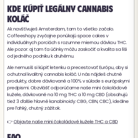
Kde kúpiť legálny cannabis
koláč
Ak navštívuješ Amsterdam, tam to všetko začalo.
Coffeeshopy zvyčajne ponúkajú space cakes v
individuálnych porciách s rozumne miernou dávkou THC.
Ale pozor: aj tam ťa účinky môžu zaskočiť a kvalita sa líši
od jedného podniku k druhému.
Ale nemusíš si kúpiť letenku a precestovať Európu, aby si
ochutnal kvalitný cannabis koláč. U nás nájdeš chutné
produkty, dobre dávkované a 100% v súlade s európskymi
predpismi. Obzvlášť odporúčame naše mini čokoládové
kužele, dávkované na 10 mg THC a 10 mg CBD (obsahujú
tiež 3 ďalšie hlavné kanabinoidy: CBG, CBN, CBC), ideálne
pre ľahký, chutný zážitok.
👉
Objavte naše mini čokoládové kužele THC a CBD
FAQ