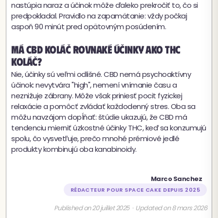
nastúpia naraz a účinok môže ďaleko prekročiť to, čo si
predpokladal. Pravidlo na zapamätanie: vždy počkaj
aspoň 90 minút pred opätovným posúdením.
Má CBD koláč rovnaké účinky ako THC
koláč?
Nie, účinky sú veľmi odlišné. CBD nemá psychoaktívny
účinok: nevytvára "high", nemení vnímanie času a
neznižuje zábrany. Môže však priniesť pocit fyzickej
relaxácie a pomôcť zvládať každodenný stres. Oba sa
môžu navzájom dopĺňať: štúdie ukazujú, že CBD má
tendenciu mierniť úzkostné účinky THC, keď sa konzumujú
spolu, čo vysvetľuje, prečo mnohé prémiové jedlé
produkty kombinujú oba kanabinoidy.
Marco Sanchez
RÉDACTEUR POUR SPACE CAKE DEPUIS 2025
Published on 20 juillet 2025 · Updated on 8 mars 2026