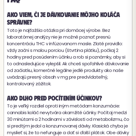
Ako viem, či je dávkovanie môjho koláča
správne?
Toto je najťažšia otázka pri domácej výrobe. Bez
laboratórnej analýzy nie je možné poznať presnú
koncentráciu THC v infúzovanom masle. Zlaté pravidlo:
vždy začni s malou porciou (štvrtina plátku), počkaj 2
hodiny pred posúdením účinku a rob si poznámky, aby si
to odnasledujúce vylepšil. Ak chceš spoľahlivé dávkovanie
od začiatku, komerčné legálne jedlé produkty ako naše
uvádzajú presný obsah v mg pre predvídateľný,
kontrolovaný zážitok.
Ako dlho pred pocítením účinkov?
To je veľký rozdiel oproti iným metódam konzumácie:
cannabis koláč nevytvára okamžité účinky. Počítaj medzi
30 minútami a 2 hodinami v závislosti od metabolizmu, čo
si predtým jedol a konzumovanej dávky. Klasická chyba je
myslieť si, že to nefunguje a dať si ďalší plátok. Obe dávky