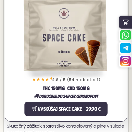
mnohých európskych krajinách zostáva držanie,
konzumácia a výroba konope obsahujúceho THC prísne
kontrolovaná alebo zakázaná. Výroba cannabis koláča s
tradičným konopm doma môže byť vo vašej jurisdikcii
nelegálna.
Avšak v posledných rokoch vznikla kategória produktov:
jedlé produkty z priemyselného konope s obsahom THC
pod právnym prahom (0,3% v EÚ, 0,2% v niektorých
krajinách). Tieto produkty neposkytujú rovnaké účinky ako
tradičný space cake, ale ponúkajú jemný, legálny zážitok.
V praxi, ak chceš preskúmať jedlé produkty bez právneho
★
★★★★
4,8 / 5 (54 hodnotení)
rizika, sú k dispozícii dve možnosti:
THC 150MG | CBD 150MG
CBD produkty (nepsychoaktívne, legálne v celej
🚚 Doručenie do 24h cez Chronopost
Európe)
Legálne THC jedlé produkty, vyrobené z
🛒 VYSKÚŠAJ SPACE CAKE - 29,90 €
certifikovaného konope a laboratórne testované
Naše produkty spadajú presne do tejto druhej kategórie.
Skutočný zážitok, starostlivo kontrolovaný a plne v súlade