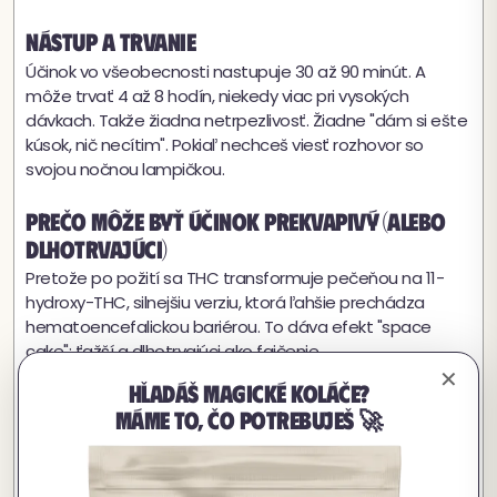
Nástup a trvanie
Účinok vo všeobecnosti nastupuje 30 až 90 minút. A
môže trvať 4 až 8 hodín, niekedy viac pri vysokých
dávkach. Takže žiadna netrpezlivosť. Žiadne "dám si ešte
kúsok, nič necítim". Pokiaľ nechceš viesť rozhovor so
svojou nočnou lampičkou.
Prečo môže byť účinok prekvapivý (alebo
dlhotrvajúci)
Pretože po požití sa THC transformuje pečeňou na 11-
hydroxy-THC, silnejšiu verziu, ktorá ľahšie prechádza
hematoencefalickou bariérou. To dáva efekt "space
cake": ťažší a dlhotrvajúci ako fajčenie.
✕
Hľadáš magické koláče?
Cannabis koláč a legalita: čo
Máme to, čo potrebuješ 🚀
potrebuješ vedieť
Legislatíva o konope sa výrazne líši od krajiny ku krajine. V