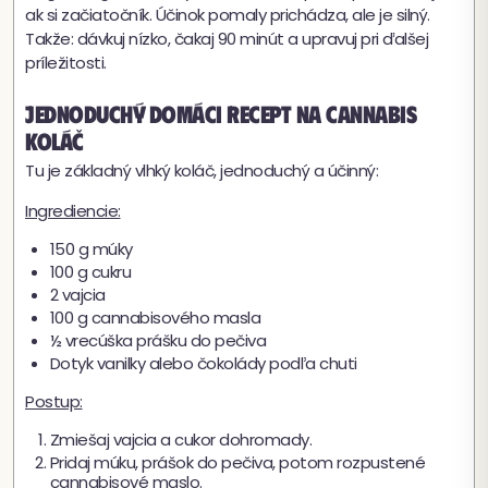
ak si začiatočník. Účinok pomaly prichádza, ale je silný.
Takže: dávkuj nízko, čakaj 90 minút a upravuj pri ďalšej
príležitosti.
Jednoduchý domáci recept na cannabis
koláč
Tu je základný vlhký koláč, jednoduchý a účinný:
Ingrediencie:
150 g múky
100 g cukru
2 vajcia
100 g cannabisového masla
½ vrecúška prášku do pečiva
Dotyk vanilky alebo čokolády podľa chuti
Postup:
Zmiešaj vajcia a cukor dohromady.
Pridaj múku, prášok do pečiva, potom rozpustené
cannabisové maslo.