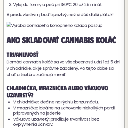
Vylej do formy a peč pri 180°C 20 až 25 minút.
A predovšetkým, buď trpezlivý, než si dáš ďalší plátok!
Ako skladovať cannabis koláč
Trvanlivosť
Domáci cannabis koláč sa vo všeobecnosti udrží až 5 dní
v chladničke, ak je správne zabalený. Po tejto dobe sa
chuť a textúra začínajú meniť.
Chladnička, mraznička alebo vákuovo
uzavretý?
V chladničke: ideálne na rýchlu konzumáciu.
V mrazničke: ideálne na uchovanie niekoľkých porcií
pripravených na jedenie.
Vákuovo uzavretý: predlžuje trvanlivosť bez
ovplyvnenia účinkov.