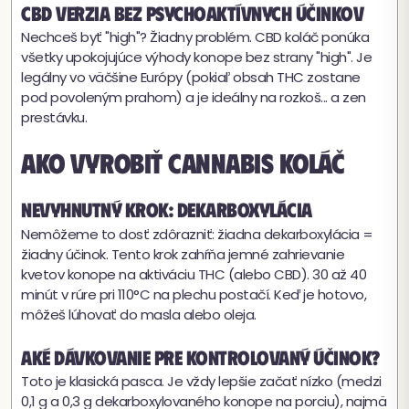
CBD verzia bez psychoaktívnych účinkov
Nechceš byť "high"? Žiadny problém. CBD koláč ponúka
všetky upokojujúce výhody konope bez strany "high". Je
legálny vo väčšine Európy (pokiaľ obsah THC zostane
pod povoleným prahom) a je ideálny na rozkoš... a zen
prestávku.
Ako vyrobiť cannabis koláč
Nevyhnutný krok: dekarboxylácia
Nemôžeme to dosť zdôrazniť: žiadna dekarboxylácia =
žiadny účinok. Tento krok zahŕňa jemné zahrievanie
kvetov konope na aktiváciu THC (alebo CBD). 30 až 40
minút v rúre pri 110°C na plechu postačí. Keď je hotovo,
môžeš lúhovať do masla alebo oleja.
Aké dávkovanie pre kontrolovaný účinok?
Toto je klasická pasca. Je vždy lepšie začať nízko (medzi
0,1 g a 0,3 g dekarboxylovaného konope na porciu), najmä