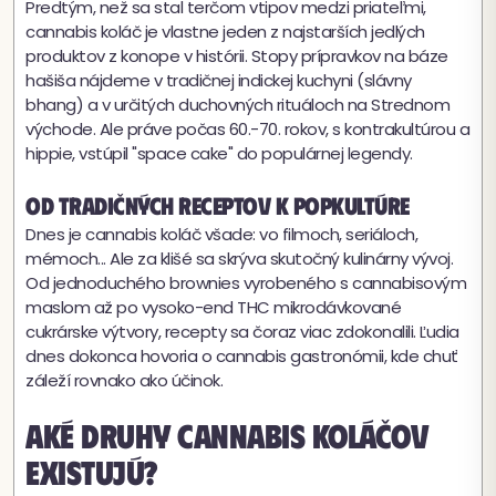
Predtým, než sa stal terčom vtipov medzi priateľmi,
cannabis koláč je vlastne jeden z najstarších jedlých
produktov z konope v histórii. Stopy prípravkov na báze
hašiša nájdeme v tradičnej indickej kuchyni (slávny
bhang) a v určitých duchovných rituáloch na Strednom
východe. Ale práve počas 60.-70. rokov, s kontrakultúrou a
hippie, vstúpil "space cake" do populárnej legendy.
Od tradičných receptov k popkultúre
Dnes je cannabis koláč všade: vo filmoch, seriáloch,
mémoch... Ale za klišé sa skrýva skutočný kulinárny vývoj.
Od jednoduchého brownies vyrobeného s cannabisovým
maslom až po vysoko-end THC mikrodávkované
cukrárske výtvory, recepty sa čoraz viac zdokonalili. Ľudia
dnes dokonca hovoria o cannabis gastronómii, kde chuť
záleží rovnako ako účinok.
Aké druhy cannabis koláčov
existujú?