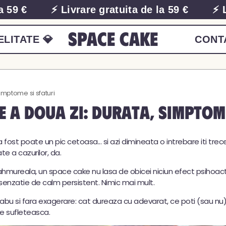
 €
⚡ Livrare gratuita de la 59 €
⚡ Livr
Space Cake
ELITATE 💎
CONT
imptome si sfaturi
e a doua zi: durata, simptom
ost poate un pic cetoasa... si azi dimineata o intrebare iti trec
e a cazurilor, da.
hmureala, un space cake nu lasa de obicei niciun efect psihoactiv
 senzatie de calm persistent. Nimic mai mult.
a tabu si fara exagerare: cat dureaza cu adevarat, ce poti (sau nu
te sufleteasca.