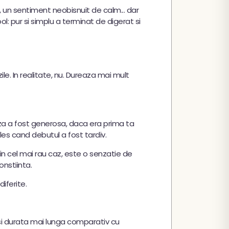
 un sentiment neobisnuit de calm... dar
: pur si simplu a terminat de digerat si
e. In realitate, nu. Dureaza mai mult
za a fost generosa, daca era prima ta
les cand debutul a fost tardiv.
in cel mai rau caz, este o senzatie de
onstiinta.
iferite.
 si durata mai lunga comparativ cu