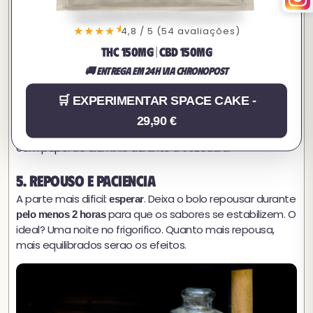
nao seca. Adiciona um fio de leite se parecer demasiado
compacta.
★
★★★★
4,8 / 5 (54 avaliações)
4. Cozedura
THC 150MG | CBD 150MG
Pre-aquece o forno a
.
160 graus C
🚚 Entrega em 24h via Chronopost
Deita a massa numa forma untada ou forrada.
Assa durante
. Insere uma faca: deve
40 a 50 minutos
🛒 EXPERIMENTAR SPACE CAKE -
sair limpa, sem massa crua.
29,90 €
Se a parte de cima alourar demasiado depressa, cobre
com papel de aluminio durante a cozedura.
5. Repouso e paciencia
A parte mais dificil:
. Deixa o bolo repousar durante
esperar
para que os sabores se estabilizem. O
pelo menos 2 horas
ideal? Uma noite no frigorifico. Quanto mais repousa,
mais equilibrados serao os efeitos.