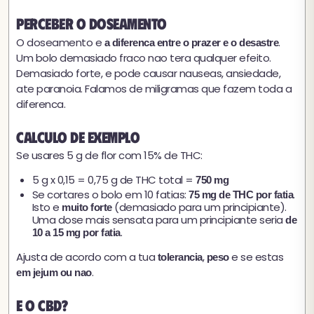
Perceber o doseamento
O doseamento e
.
a diferenca entre o prazer e o desastre
Um bolo demasiado fraco nao tera qualquer efeito.
Demasiado forte, e pode causar nauseas, ansiedade,
ate paranoia. Falamos de miligramas que fazem toda a
diferenca.
Calculo de exemplo
Se usares 5 g de flor com 15% de THC:
5 g x 0,15 = 0,75 g de THC total =
750 mg
Se cortares o bolo em 10 fatias:
.
75 mg de THC por fatia
Isto e
(demasiado para um principiante).
muito forte
Uma dose mais sensata para um principiante seria
de
.
10 a 15 mg por fatia
Ajusta de acordo com a tua
,
e se estas
tolerancia
peso
.
em jejum ou nao
E o CBD?