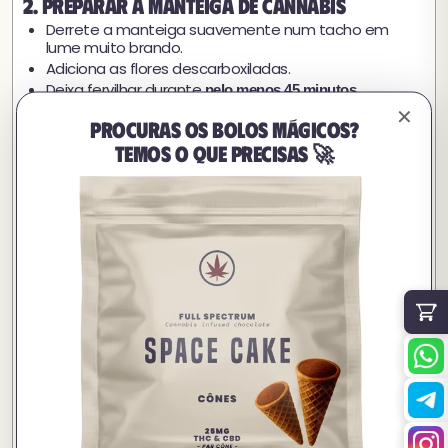
2. Preparar a manteiga de cannabis
Derrete a manteiga suavemente num tacho em
lume muito brando.
Adiciona as flores descarboxiladas.
Deixa fervilhar durante
,
pelo menos 45 minutos
mexendo regularmente.
Nunca deixes ferver.
✕
Procuras os bolos mágicos?
Coa atraves de um pano de musselina ou um
passador de malha muito fina.
Temos o que precisas 🚀
Deixa arrefecer e mete no frigorifico se necessario.
Esta manteiga conserva-se varios dias no frigorifico e
pode ser usada em
.
outras receitas doces ou salgadas
3. Preparar a massa do bolo
Bate os ovos com o acucar ate ficarem palidos e
fofos.
Adiciona a manteiga de cannabis derretida, o leite,
depois a farinha, o fermento e o sal.
Envolve o chocolate derretido (ou pepitas) e os
extras.
A massa deve ser
, mas
lisa, elastica, ligeiramente espessa