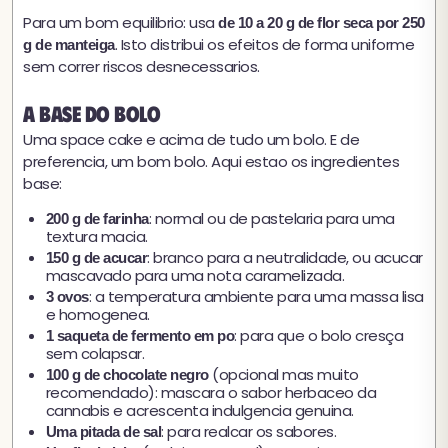
Para um bom equilibrio: usa
de 10 a 20 g de flor seca por 250
. Isto distribui os efeitos de forma uniforme
g de manteiga
sem correr riscos desnecessarios.
A base do bolo
Uma space cake e acima de tudo um bolo. E de
preferencia, um bom bolo. Aqui estao os ingredientes
base:
: normal ou de pastelaria para uma
200 g de farinha
textura macia.
: branco para a neutralidade, ou acucar
150 g de acucar
mascavado para uma nota caramelizada.
: a temperatura ambiente para uma massa lisa
3 ovos
e homogenea.
: para que o bolo cresça
1 saqueta de fermento em po
sem colapsar.
(opcional mas muito
100 g de chocolate negro
recomendado): mascara o sabor herbaceo da
cannabis e acrescenta indulgencia genuina.
: para realcar os sabores.
Uma pitada de sal