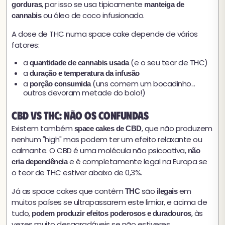
, por isso se usa tipicamente
gorduras
manteiga de
ou óleo de coco infusionado.
cannabis
A dose de THC numa space cake depende de vários
fatores:
a
(e o seu teor de THC)
quantidade de cannabis usada
a
duração e temperatura da infusão
a
(uns comem um bocadinho...
porção consumida
outros devoram metade do bolo!)
CBD vs THC: não os confundas
Existem também
, que não produzem
space cakes de CBD
nenhum "high" mas podem ter um efeito relaxante ou
calmante. O CBD é uma molécula não psicoativa,
não
e é completamente legal na Europa se
cria dependência
o teor de THC estiver abaixo de 0,3%.
Já as space cakes que contêm
são
em
THC
ilegais
muitos países se ultrapassarem este limiar, e acima de
tudo,
, às
podem produzir efeitos poderosos e duradouros
vezes muito desagradáveis se não estiveres