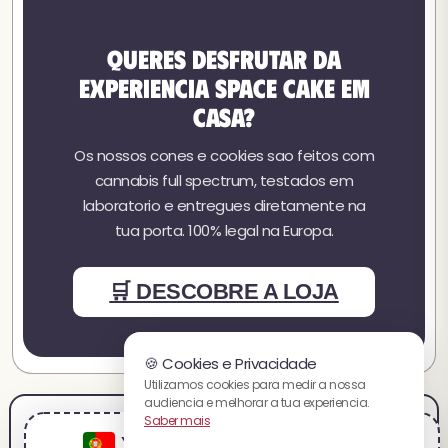
Queres desfrutar da
experiencia Space Cake em
casa?
Os nossos cones e cookies sao feitos com
cannabis full spectrum, testados em
laboratorio e entregues diretamente na
tua porta. 100% legal na Europa.
🛒 DESCOBRE A LOJA
🍪 Cookies e Privacidade
Utilizamos cookies para medir a nossa
audiencia e melhorar a tua experiencia.
Aviso Legal
Condicoes de Venda
Condicoes de Utilizacao
Pagamentos
Saber mais
Envios e Devolu coes
Privacidade
Carreiras
Afiliacao
Sitemap
You are visiting the portuguesa website.