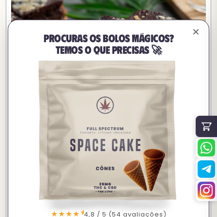
✕
Procuras os bolos mágicos?
Temos o que precisas 🚀
Interações com outras
substâncias: um cocktail
arriscado
Um dos principais problemas do consumo de space
cake é
, sem
misturá-la com outras substâncias psicoativas
real consciência dos efeitos cumulativos. O THC sozinho
★
já pode surpreender... mas combinado com álcool, por
★★★★
4,8 / 5 (54 avaliações)