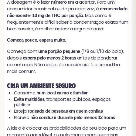
A dosagem é
a acertar. Para um
o fator número um
consumidor ocasional ou de primeira vez, é
recomendado
. Mas como é
não exceder 10 mg de THC por porção
frequentemente difícil saber a concentração exata num
bolo caseiro, é melhor aplicar a regra de ouro:
Começa pouco, espera muito.
Começa com
(1/8 ou 1/10 do bolo),
uma porção pequena
depois
antes de ponderar
espera pelo menos 2 horas
comer mais. Não cedas à impaciência: é a armadilha
mais comum.
Cria um ambiente seguro
Consome
num local calmo e familiar
, transportes públicos, espaços
Evita multidões
públicos
Esteja
rodeado de pessoas em quem confias
Planeia
não conduzir durante pelo menos 12 horas
A ideia é colocar as probabilidades do teu lado para um
momento agradável, ou pelo menos sem surpresas.