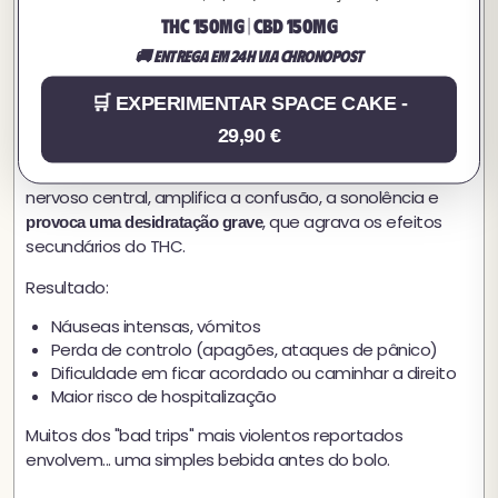
exemplo, os efeitos podem tornar-se genuinamente
THC 150MG | CBD 150MG
desagradáveis, até perigosos.
🚚 Entrega em 24h via Chronopost
Space cake + álcool: a combinação
🛒 EXPERIMENTAR SPACE CAKE -
traiçoeira
29,90 €
Esta é provavelmente
a mistura mais comum e mais
. O álcool, sendo um depressor do sistema
enganosa
nervoso central, amplifica a confusão, a sonolência e
, que agrava os efeitos
provoca uma desidratação grave
secundários do THC.
Resultado:
Náuseas intensas, vómitos
Perda de controlo (apagões, ataques de pânico)
Dificuldade em ficar acordado ou caminhar a direito
Maior risco de hospitalização
Muitos dos "bad trips" mais violentos reportados
envolvem... uma simples bebida antes do bolo.