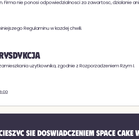
n. Firma nie ponosi odpowiedzialnosci za zawartosc, dzialanie an
niejszego Regulaminu w kazdej chwili.
★
★★★★
4,8 / 5 (54 opinie)
urysdykcja
 zamieszkania uzytkownika, zgodnie z Rozporzadzeniem Rzym I.
.co
cieszyc sie doswiadczeniem Space Cake