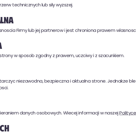
zerw technicznych lub sily wyzszej.
alna
oscia Firmy lub jej partnerow i jest chroniona prawem wlasnosci 
a
 strony w sposob zgodny z prawem, uczciwy i z szacunkiem.
tarczyc niezawodna, bezpieczna i aktualna strone. Jednakze bl
sci.
ieraniem danych osobowych. Wiecej informacji w naszej
Polityc
ich