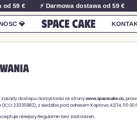
od 59 €
⚡ Darmowa dostawa od 59 €
Space Cake
NOSC 💎
KONTA
owania
e zasady dostepu i korzystania ze strony
, pro
www.spacecake.co
(ICO: 23335882), z siedziba pod adresem Kaprova 42/14, 110 00 P
ceptuje niniejszy Regulamin bez zastrzezen.