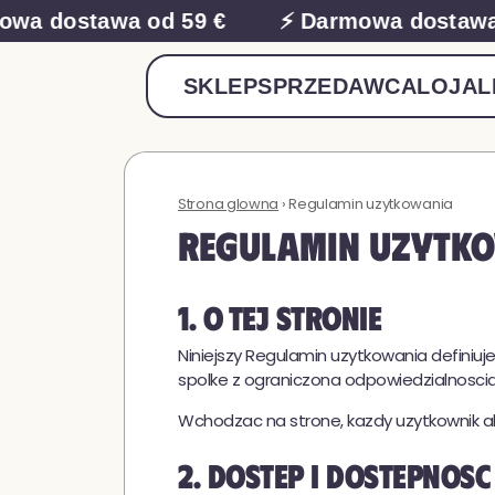
wa dostawa od 59 €
⚡ Darmowa dostawa 
SKLEP
SPRZEDAWCA
LOJAL
Strona glowna
› Regulamin uzytkowania
Regulamin uzytk
1. O tej stronie
Niniejszy Regulamin uzytkowania definiuj
spolke z ograniczona odpowiedzialnoscia 
Wchodzac na strone, kazdy uzytkownik ak
2. Dostep i dostepnosc