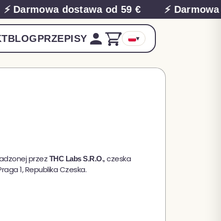
⚡ Darmowa dostawa od 59 €
⚡ Darmowa d
KT
BLOG
PRZEPISY
▾
wadzonej przez
, czeska
THC Labs S.R.O.
raga 1, Republika Czeska.