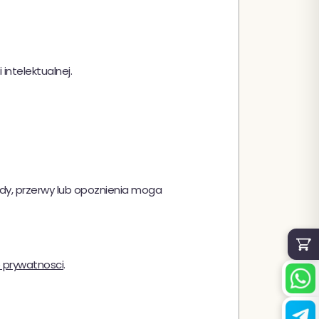
intelektualnej.
edy, przerwy lub opoznienia moga
e prywatnosci
.