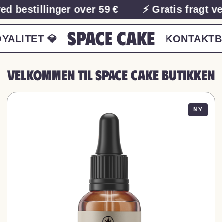
 bestillinger over 59 €
⚡ Gratis fragt ved 
Space Cake
YALITET 💎
KONTAKT
B
Velkommen til Space Cake Butikken
NY