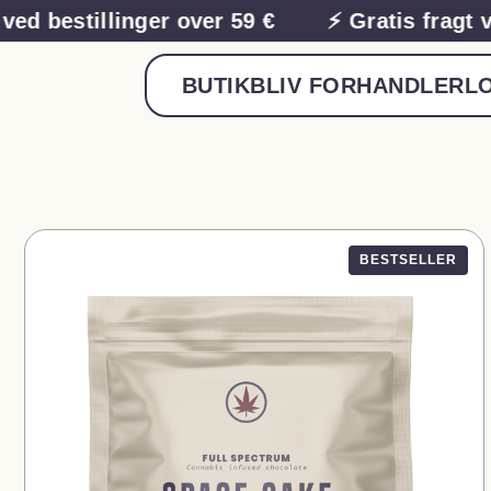
ed bestillinger over 59 €
⚡ Gratis fragt ved
BUTIK
BLIV FORHANDLER
LO
BESTSELLER