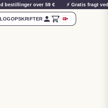
bestillinger over 59 €
⚡ Gratis fragt ved b
LOG
OPSKRIFTER
▾