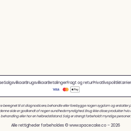
se
Salgsvilkaar
Brugsvilkaar
Betalinger
Fragt og retur
Privatlivspolitik
Karrie
e beregnet til at diagnosticere, behandle eller forebygge nogen sygdom og erstatter 
denne side er godkendt af nogen sundhedsmyndighed. Brug ikke disse produkter hvis d
behandling eller har en helbredstilstand. Salg er strengt forbeholdt myndige personer.
Alle rettigheder forbeholdes © www.spacecake.co – 2026